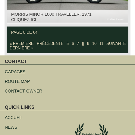
MORRIS MINOR 1000 TRAVELLER, 1971
CLIQUEZ ICI
PAGE 8 DE 64
« PREMIÈRE
PRÉCÉDENTE
5
6
7
8
9
10
11
SUIVANTE
DERNIÈRE »
CONTACT
Aller
au
GARAGES
contenu
ROUTE MAP
CONTACT OWNER
QUICK LINKS
Aller
au
ACCUEIL
contenu
NEWS