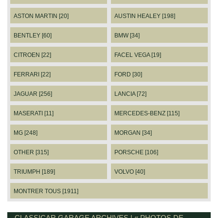
ASTON MARTIN [20]
AUSTIN HEALEY [198]
BENTLEY [60]
BMW [34]
CITROEN [22]
FACEL VEGA [19]
FERRARI [22]
FORD [30]
JAGUAR [256]
LANCIA [72]
MASERATI [11]
MERCEDES-BENZ [115]
MG [248]
MORGAN [34]
OTHER [315]
PORSCHE [106]
TRIUMPH [189]
VOLVO [40]
MONTRER TOUS [1911]
CLASSICAR GARAGE ARCHIVES | « PHOTOS DE