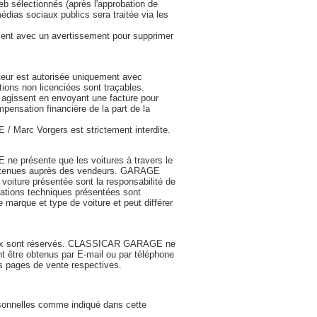
Web sélectionnés (après l'approbation de
dias sociaux publics sera traitée via les
ment avec un avertissement pour supprimer
teur est autorisée uniquement avec
ons non licenciées sont traçables.
gissent en envoyant une facture pour
pensation financière de la part de la
Marc Vorgers est strictement interdite.
e présente que les voitures à travers le
t obtenues auprès des vendeurs. GARAGE
voiture présentée sont la responsabilité de
rmations techniques présentées sont
 marque et type de voiture et peut différer
 prix sont réservés. CLASSICAR GARAGE ne
nt être obtenus par E-mail ou par téléphone
s pages de vente respectives.
rsonnelles comme indiqué dans cette