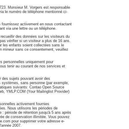
723. Monsieur M. Vorgers est responsable
ia le numéro de téléphone mentionné ci-
 fournissez activement en nous contactant
ant via une lettre ou un téléphone.
recueillir des données sur les visiteurs du
s vérifier si un visiteur a plus de 16 ans.
r les enfants soient collectées sans le
un mineur sans ce consentement, veuillez
ées personnelles uniquement pour
us tenir au courant de nos services et
 des sujets pouvant avoir des
es systèmes, sans personne (par exemple,
matiques suivants: Contao Open Source
e Web, YMLP.COM (Your Mailinglist Provider)
onnelles activement fournies
ées. Nous utilisons les périodes de
 : période de rétention jusqu'à 5 ans après
rée de conservation illimitée. Vous pouvez
ge.com pour supprimer votre adresse e-
l'année 2007.