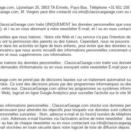
rage.com, Lijsterlaan 25, 3853 TA Ermelo, Pays-Bas. Téléphone +31 651 158 
Garage.com, M. Vorgers peut être contacté via info@classicargarage.com ou v
 ClassicarGarage.com traite UNIQUEMENT les données personnelles que vous
re), et / ou en vous abonnant à notre newsletter E-mail, et / ou en nous contact
bles que nous traitons : Notre site Web et / ou service n'a pas l'intention de 
s ont la permission des parents ou des tuteurs. Cependant, nous ne pouvons pa
 dans les activités en ligne de leurs enfants, pour éviter que des données su
nvaincu que nous avons recueilli des informations personnelles concernant 
om et nous supprimerons ces informations.
ous traitons les données personnelles : ClassicarGarage.com traite vos donn
demandes d'informations ou en vous envoyant notre newsletter E-mail pour vo
arage.com ne prend pas de décisions basées sur un traitement automatisé sur
dividus. Ce sont des décisions prises par des programmes informatiques ou d
 entre eux. ClassicarGarage.com utilise les programmes ou systèmes infor
Web), logiciel en ligne Google Analytics pour surveiller l'activité sur le sit
s informations personnelles : ClassicarGarage.com stocke vos données pers
cessaire pour atteindre les objectifs pour lesquels vos données sont collect
rsonnelles suivantes : Nom, adresse e-mail et (si fourni) numéro de téléphone
com. Adresses e-mail fournies via l'activation active de notre newsletter : du
r au bas de chaque newsletter ou en nous contactant via info@classicargara
 stockées en toute sécurité dans notre logiciel de liste de diffusion depuis 