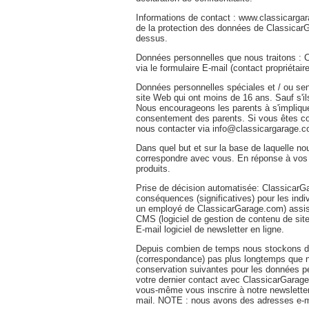
Informations de contact : www.classicarga
de la protection des données de Classicar
dessus.
Données personnelles que nous traitons :
via le formulaire E-mail (contact propriétai
Données personnelles spéciales et / ou sensi
site Web qui ont moins de 16 ans. Sauf s'il
Nous encourageons les parents à s'impliquer
consentement des parents. Si vous êtes co
nous contacter via info@classicargarage.c
Dans quel but et sur la base de laquelle n
correspondre avec vous. En réponse à vos 
produits.
Prise de décision automatisée: ClassicarG
conséquences (significatives) pour les in
un employé de ClassicarGarage.com) assis
CMS (logiciel de gestion de contenu de site 
E-mail logiciel de newsletter en ligne.
Depuis combien de temps nous stockons de
(correspondance) pas plus longtemps que né
conservation suivantes pour les données pe
votre dernier contact avec ClassicarGarage.
vous-même vous inscrire à notre newslette
mail. NOTE : nous avons des adresses e-mail