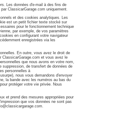
rs. Les données d'e-mail à des fins de
nce par ClassicarGarage.com uniquement.
ionnels et des cookies analytiques. Les
ie est un petit fichier texte stocké sur
écessaires pour le fonctionnement technique
souvienne, par exemple, de vos paramètres
cookies en configurant votre navigateur
récédemment enregistrées via les
onnelles. En outre, vous avez le droit de
ar ClassicarGarage.com et vous avez le
 personnelles que nous avons en votre nom,
 suppression, de transfert de données de
es personnelles à
s usurpe), nous vous demandons d'envoyer
hine, la bande avec les numéros au bas du
pour protéger votre vie privée. Nous
eux et prend des mesures appropriées pour
z l'impression que vos données ne sont pas
 info@classicargarage.com.