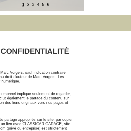
1
2
3
4
5
6
 CONFIDENTIALITÉ
Marc Vorgers, sauf indication contraire
au droit d'auteur de Marc Vorgers. Les
r numérique.
ersonnel implique seulement de regarder,
inclut également le partage du contenu sur
n des liens originaux vers nos pages et
partage appropriés sur le site, par copier
erver un lien avec CLASSICAR GARAGE, site
 (privé ou entreprise) est strictement