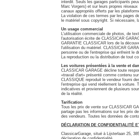
interdit. Seuls les garages participants peu
Marc Vorgers) et sur leurs propres réseaux 
canaux appropriés offerts par les platefor
La violation de ces termes par les pages 
le matériel sous copyright. Si nécessaire, l
Un usage commercial
L'utilisation commerciale de photos, de t
l'autorisation écrite de CLASSICAR GARAGE
GARANTIE CLASSICAR lors de la découverte
l'utilisation du matériel. CLASSICAR GARAGE
personne ou de l'entreprise qui enfreint 
La reproduction ou la distribution de to
Les voitures présentées à la vente et da
CLASSICAR GARAGE décline toute responsab
«travail d'art» présenté comme contenu su
CLASSIQUE reproduit le vendeur fourni des 
l'entreprise qui vend réellement la voiture
indicatives et proviennent de plusieurs sour
de la réalité.
Tarification
Tous les prix de vente sur CLASSICAR GA
partage pas les informations sur les prix d
des vendeurs. Toutes les données de conta
DÉCLARATION DE CONFIDENTIALITÉ E
ClassicarGarage, situé à Lijsterlaan 25, 
déclaration de confidentialité.