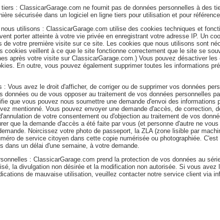
iers : ClassicarGarage.com ne fournit pas de données personnelles à des tie
ère sécurisée dans un logiciel en ligne tiers pour utilisation et pour référe
 nous utilisons : ClassicarGarage.com utilise des cookies techniques et fonct
nt porter atteinte à votre vie privée en enregistrant votre adresse IP. Un cook
rs de votre première visite sur ce site. Les cookies que nous utilisons sont n
. Ces cookies veillent à ce que le site fonctionne correctement que le site se 
es après votre visite sur ClassicarGarage.com.) Vous pouvez désactiver les 
cookies. En outre, vous pouvez également supprimer toutes les informations p
 : Vous avez le droit d'afficher, de corriger ou de supprimer vos données pers
des données ou de vous opposer au traitement de vos données personnelles p
ignifie que vous pouvez nous soumettre une demande d'envoi des informations
vez mentionné. Vous pouvez envoyer une demande d'accès, de correction, de
annulation de votre consentement ou d'objection au traitement de vos donné
er que la demande d'accès a été faite par vous (et personne d'autre ne vou
a demande. Noircissez votre photo de passeport, la ZLA (zone lisible par mac
uméro de service citoyen dans cette copie numérisée ou photographiée. C'est 
is dans un délai d'une semaine, à votre demande.
onnelles : ClassicarGarage.com prend la protection de vos données au séri
risé, la divulgation non désirée et la modification non autorisée. Si vous ave
dications de mauvaise utilisation, veuillez contacter notre service client via