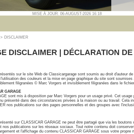
MISE À JOUR: 06-AUGUST-2026 16:18
>>
DISCLAIMER
 DISCLAIMER | DÉCLARATION DE
résentés sur le site Web de Classicargarage sont soumis au droit d'auteur de 
'utilisation des couleurs et la mise en page graphique du site sont soumises 
ent filigranées © Marc Vorgers et invisiblement filigranées dans le fichie
ICAR GARAGE
 sont mis à disposition par Marc Vorgers pour un usage privé. Cet usage p
ntenu présenté dans des circonstances privées à la maison ou au travail. Cela 
nos publications sur des pages personnelles et des groupes avec l'inclusio
 présenté sur CLASSICAR GARAGE ne peut être partagé que via les boutons de 
eant nos publications sur les réseaux sociaux. Tout notre contenu doit cons
argement et l'affichage du contenu CLASSICAR GARAGE sous votre propre nom