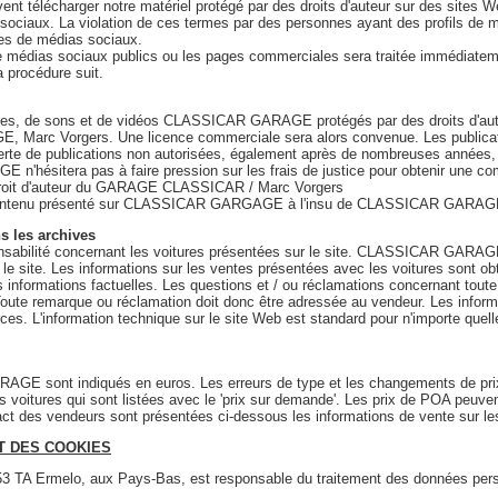
vent télécharger notre matériel protégé par des droits d'auteur sur des sites 
sociaux. La violation de ces termes par des personnes ayant des profils de mé
mes de médias sociaux.
de médias sociaux publics ou les pages commerciales sera traitée immédiate
a procédure suit.
extes, de sons et de vidéos CLASSICAR GARAGE protégés par des droits d'au
, Marc Vorgers. Une licence commerciale sera alors convenue. Les publicati
 de publications non autorisées, également après de nombreuses années, a
 n'hésitera pas à faire pression sur les frais de justice pour obtenir une com
le droit d'auteur du GARAGE CLASSICAR / Marc Vorgers
ut contenu présenté sur CLASSICAR GARGAGE à l'insu de CLASSICAR GARAGE / 
ns les archives
ilité concernant les voitures présentées sur le site. CLASSICAR GARAGE n
r le site. Les informations sur les ventes présentées avec les voitures son
informations factuelles. Les questions et / ou réclamations concernant toute 
. Toute remarque ou réclamation doit donc être adressée au vendeur. Les info
ces. L'information technique sur le site Web est standard pour n'importe quelle
RAGE sont indiqués en euros. Les erreurs de type et les changements de
es voitures qui sont listées avec le 'prix sur demande'. Les prix de POA peuve
ct des vendeurs sont présentées ci-dessous les informations de vente sur le
T DES COOKIES
3853 TA Ermelo, aux Pays-Bas, est responsable du traitement des données pe