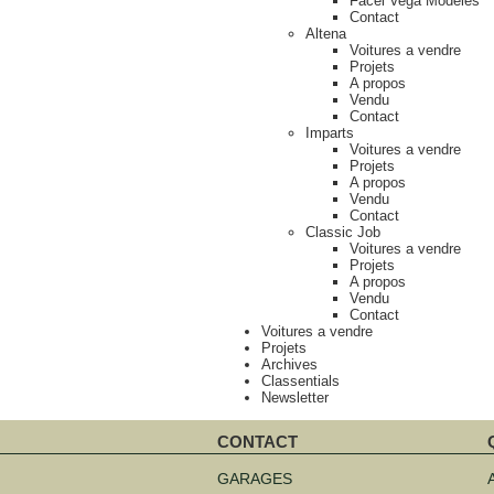
Facel Vega Modèles
Contact
Altena
Voitures a vendre
Projets
A propos
Vendu
Contact
Imparts
Voitures a vendre
Projets
A propos
Vendu
Contact
Classic Job
Voitures a vendre
Projets
A propos
Vendu
Contact
Voitures a vendre
Projets
Archives
Classentials
Newsletter
CONTACT
Aller
A
au
a
GARAGES
contenu
c