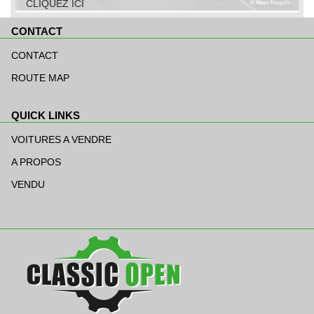
CLIQUEZ ICI
CONTACT
Aller
au
CONTACT
contenu
ROUTE MAP
QUICK LINKS
Aller
au
VOITURES A VENDRE
contenu
A PROPOS
VENDU