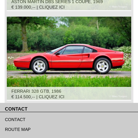
ASTON MARTIN DBS SERIES 1 COUPÉ, 1969
€ 139.000,-- | CLIQUEZ ICI
FERRARI 328 GTB, 1986
€ 114.500,-- | CLIQUEZ ICI
CONTACT
Aller
au
CONTACT
contenu
ROUTE MAP