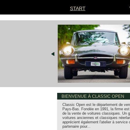
ALLER
START
AU
CONTENU
BIENVENUE À CLASSIC OPEN
Classic Open est le département de vent
Pays-Bas. Fondée en 1991, la firme est
de la vente de voitures classiques. Un
voitures anciennes et classiques néerla
apprécient également l'atelier à service
partenaire pour...