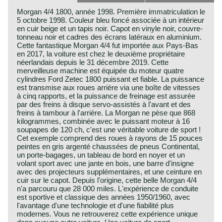
Morgan 4/4 1800, année 1998. Première immatriculation le
5 octobre 1998. Couleur bleu foncé associée à un intérieur
en cuir beige et un tapis noir. Capot en vinyle noir, couvre-
tonneau noir et cadres des écrans latéraux en aluminium.
Cette fantastique Morgan 4/4 fut importée aux Pays-Bas
en 2017, la voiture est chez le deuxième propriétaire
néerlandais depuis le 31 décembre 2019. Cette
merveilleuse machine est équipée du moteur quatre
cylindres Ford Zetec 1800 puissant et fiable. La puissance
est transmise aux roues arrière via une boîte de vitesses
à cinq rapports, et la puissance de freinage est assurée
par des freins à disque servo-assistés à l'avant et des
freins à tambour à l'arrière. La Morgan ne pèse que 868
kilogrammes, combinée avec le puissant moteur à 16
soupapes de 120 ch, c'est une véritable voiture de sport !
Cet exemple comprend des roues à rayons de 15 pouces
peintes en gris argenté chaussées de pneus Continental,
un porte-bagages, un tableau de bord en noyer et un
volant sport avec une jante en bois, une barre d'insigne
avec des projecteurs supplémentaires, et une ceinture en
cuir sur le capot. Depuis l'origine, cette belle Morgan 4/4
n'a parcouru que 28 000 miles. L'expérience de conduite
est sportive et classique des années 1950/1960, avec
l'avantage d'une technologie et d'une fiabilité plus
modernes. Vous ne retrouverez cette expérience unique