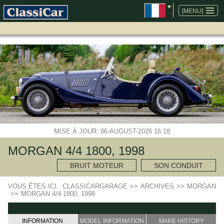
ALLER
AU
[MENU]
CONTENU
MISE À JOUR: 06-AUGUST-2026 16:18
MORGAN 4/4 1800, 1998
BRUIT MOTEUR
SON CONDUIT
VOUS ÊTES ICI:
CLASSICARGARAGE
>>
ARCHIVES
>>
MORGAN
>>
MORGAN 4/4 1800, 1998
INFORMATION
MODEL INFORMATION
MAKE HISTORY