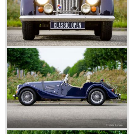
Technical data*
four cylinder in-line engine DOHC 16V (Ford Zetec)
petrol injection (Ford EFI)+ katalyst
cylinder capacity: 1796 cc.
capacity: 119 bhp. at 6000 rpm.
torque: 162 Nm. at 4500 rpm.
gearbox: 5-speed, manual
top-speed: 180 km/h - 112 mph
acceleration 0-100 km/h: 8.7 sec.
weight: 868 kg.
*Source: Carfolio.com