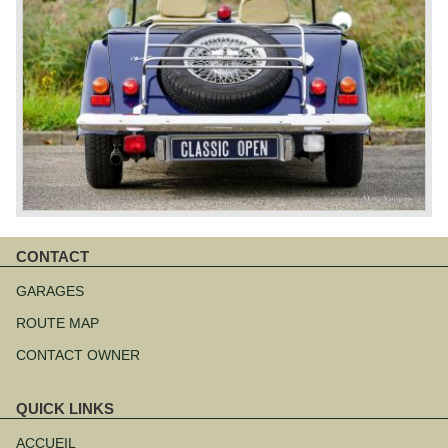
CONTACT
Aller
au
GARAGES
contenu
ROUTE MAP
CONTACT OWNER
QUICK LINKS
Aller
au
ACCUEIL