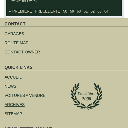
PAGE 64 DE 64
« PREMIÈRE
PRÉCÉDENTE
58
59
60
61
62
63
64
CONTACT
Aller
au
GARAGES
contenu
ROUTE MAP
CONTACT OWNER
QUICK LINKS
Aller
au
ACCUEIL
contenu
NEWS
VOITURES A VENDRE
ARCHIVES
SITEMAP