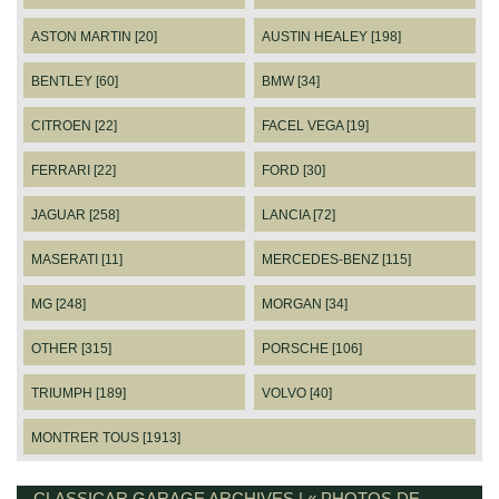
ASTON MARTIN [20]
AUSTIN HEALEY [198]
BENTLEY [60]
BMW [34]
CITROEN [22]
FACEL VEGA [19]
FERRARI [22]
FORD [30]
JAGUAR [258]
LANCIA [72]
MASERATI [11]
MERCEDES-BENZ [115]
MG [248]
MORGAN [34]
OTHER [315]
PORSCHE [106]
TRIUMPH [189]
VOLVO [40]
MONTRER TOUS [1913]
CLASSICAR GARAGE ARCHIVES | « PHOTOS DE