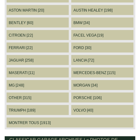
ASTON MARTIN [20]
AUSTIN HEALEY [198]
BENTLEY [60]
BMW [34]
CITROEN [22]
FACEL VEGA [19]
FERRARI [22]
FORD [30]
JAGUAR [258]
LANCIA [72]
MASERATI [11]
MERCEDES-BENZ [115]
MG [248]
MORGAN [34]
OTHER [315]
PORSCHE [106]
TRIUMPH [189]
VOLVO [40]
MONTRER TOUS [1913]
CLASSICAR GARAGE ARCHIVES | « PHOTOS DE