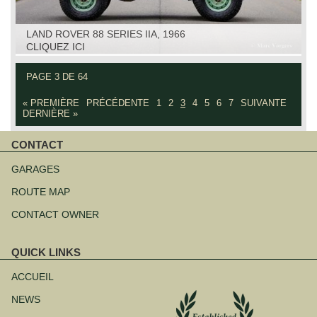
LAND ROVER 88 SERIES IIA, 1966
CLIQUEZ ICI
PAGE 3 DE 64
« PREMIÈRE
PRÉCÉDENTE
1
2
3
4
5
6
7
SUIVANTE
DERNIÈRE »
CONTACT
Aller
au
GARAGES
contenu
ROUTE MAP
CONTACT OWNER
QUICK LINKS
Aller
au
ACCUEIL
contenu
NEWS