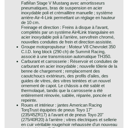
FatMan Stage V Mustang avec amortisseurs
pneumatiques, bras de suspension en acier
inoxydable poli et crémaillère manuelle ; système
arrière-Air-4-Link permettant un réglage en hauteur
de 10 cm.
Freinage et direction : Freins à disque à l’avant,
complétés par un système Air4Link triangulaire en
acier inoxydable poli à l’arrière, servofrein chromé,
nouvelles conduites de frein et direction assistée.
Groupe motopropulseur : Moteur V8 Chevrolet 350
C.I.D. long block (290 ch) de Summit Racing,
associé à une transmission automatique TH350.
Carburant et carrosserie : Réservoir et conduites de
carburant en acier inoxydable ; nouvelle tôlerie de la
benne de chargement ; remplacement des
caoutchoucs extérieurs, des profils d’ailes, des
guides de vitres, des vitres teintées et un nouvel
ornement de capot. Le châssis a été sablé et
thermolaqué, tandis que la carrosserie a été
entièrement rénovée, sablée, réparée, poncée et
repeinte.
Roues et intérieur : jantes American Racing
TorqTrust équipées de pneus Toyo 17"
(235/45ZR17) à l'avant et de pneus Toyo 20"
(275/40R20) à l'arrière ; vitres électriques et sellerie
en cuir véritable rouge/noir rehaussée d'un nouveau