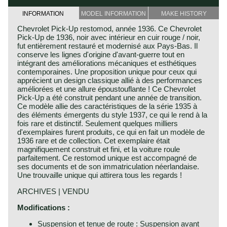
INFORMATION
MODEL INFORMATION
MAKE HISTORY
Chevrolet Pick-Up restomod, année 1936. Ce Chevrolet
Pick-Up de 1936, noir avec intérieur en cuir rouge / noir,
fut entièrement restauré et modernisé aux Pays-Bas. Il
conserve les lignes d'origine d'avant-guerre tout en
intégrant des améliorations mécaniques et esthétiques
contemporaines. Une proposition unique pour ceux qui
apprécient un design classique allié à des performances
améliorées et une allure époustouflante ! Ce Chevrolet
Pick-Up a été construit pendant une année de transition.
Ce modèle allie des caractéristiques de la série 1935 à
des éléments émergents du style 1937, ce qui le rend à la
fois rare et distinctif. Seulement quelques milliers
d'exemplaires furent produits, ce qui en fait un modèle de
1936 rare et de collection. Cet exemplaire était
magnifiquement construit et fini, et la voiture roule
parfaitement. Ce restomod unique est accompagné de
ses documents et de son immatriculation néerlandaise.
Une trouvaille unique qui attirera tous les regards !
ARCHIVES | VENDU
Modifications :
Suspension et tenue de route : Suspension avant