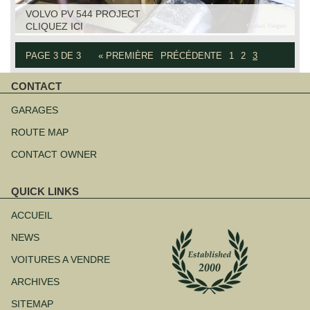
VOLVO PV 544 PROJECT
CLIQUEZ ICI
PAGE 3 DE 3
« PREMIÈRE
PRÉCÉDENTE
1
2
3
CONTACT
Aller
au
GARAGES
contenu
ROUTE MAP
CONTACT OWNER
QUICK LINKS
Aller
au
ACCUEIL
contenu
NEWS
VOITURES A VENDRE
ARCHIVES
SITEMAP