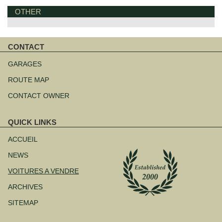
OTHER
CONTACT
Aller
au
GARAGES
contenu
ROUTE MAP
CONTACT OWNER
QUICK LINKS
Aller
au
ACCUEIL
contenu
NEWS
VOITURES A VENDRE
ARCHIVES
SITEMAP