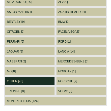
ALFA ROMEO [15]
ALVIS [1]
ASTON MARTIN [1]
AUSTIN HEALEY [4]
BENTLEY [9]
BMW [2]
CITROEN [2]
FACEL VEGA [5]
FERRARI [6]
FORD [1]
JAGUAR [9]
LANCIA [14]
MASERATI [2]
MERCEDES-BENZ [6]
MG [8]
MORGAN [1]
OTHER [28]
PORSCHE [2]
TRIUMPH [8]
VOLVO [0]
MONTRER TOUS [124]