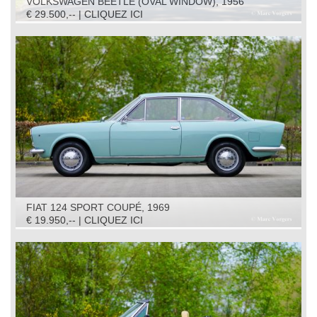
VOLKSWAGEN BEETLE (OVAL WINDOW), 1956
€ 29.500,-- | CLIQUEZ ICI
FIAT 124 SPORT COUPÉ, 1969
€ 19.950,-- | CLIQUEZ ICI