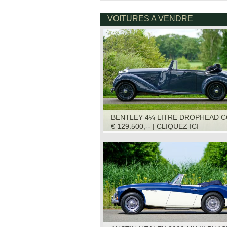
VOITURES A VENDRE
BENTLEY 4¼ LITRE DROPHEAD C
1936
€ 129.500,-- | CLIQUEZ ICI