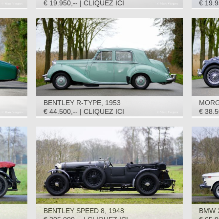
1995
€ 19.950,-- | CLIQUEZ ICI
€ 19.9
BENTLEY R-TYPE, 1953
MORGA
€ 44.500,-- | CLIQUEZ ICI
€ 38.5
BENTLEY SPEED 8, 1948
BMW 2