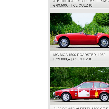
AUSTIN HEALEY 3000 MK III PHAS
1967
€ 69.500,-- | CLIQUEZ ICI
MG MGA 1500 ROADSTER, 1959
€ 29.000,-- | CLIQUEZ ICI
ALFA ROMEO ALFETTA 1800 GT R