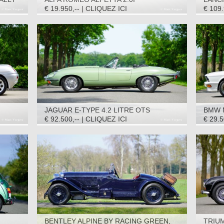
QUADRIFOGLIO ORO, 1983
3C CO
€ 19.950,-- | CLIQUEZ ICI
€ 109.
JAGUAR E-TYPE 4.2 LITRE OTS
BMW M
(ROADSTER) S2, 1969
€ 92.500,-- | CLIQUEZ ICI
€ 29.5
BENTLEY ALPINE BY RACING GREEN,
TRIUM