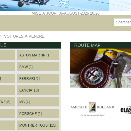
MISE À JOUR: 06-AUGUST-2026 10:26
>>
VOITURES À VENDRE
QUE
ROUTE MAP
ASTON MARTIN [1]
BMW [2]
]
FERRARI [6]
LANCIA [10]
Z [6]
MG [7]
PORSCHE [2]
MONTRER TOUS [115]