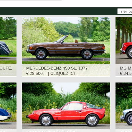
OUPE,
MERCEDES-BENZ 450 SL, 1977
MG M
€ 29.500,-- | CLIQUEZ ICI
€ 34.5