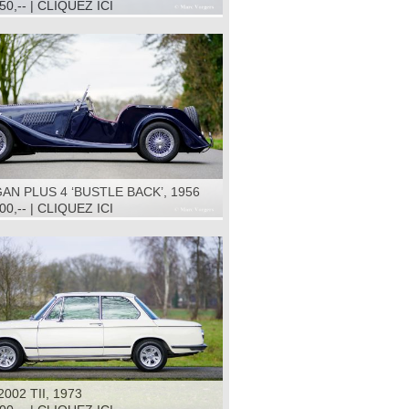
50,-- | CLIQUEZ ICI
N PLUS 4 ‘BUSTLE BACK’, 1956
00,-- | CLIQUEZ ICI
002 TII, 1973