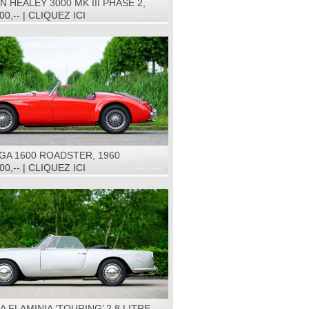
N HEALEY 3000 MK III PHASE 2,
00,-- | CLIQUEZ ICI
GA 1600 ROADSTER, 1960
00,-- | CLIQUEZ ICI
A FLAMINIA ‘TOURING’ 2.8 LITRE