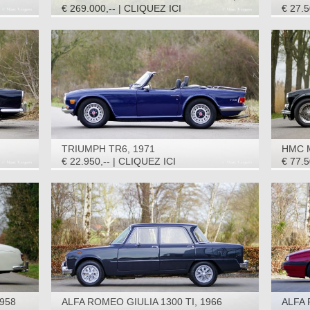
1950
€ 269.000,-- | CLIQUEZ ICI
€ 27.5
TRIUMPH TR6, 1971
HMC M
€ 22.950,-- | CLIQUEZ ICI
€ 77.5
958
ALFA ROMEO GIULIA 1300 TI, 1966
ALFA 