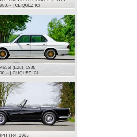
NVERTIBLE, 1966
950,-- | CLIQUEZ ICI
535I (E28), 1985
00,-- | CLIQUEZ ICI
PH TR4, 1965