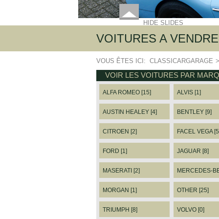
HIDE SLIDES
VOITURES A VENDRE
VOUS ÊTES ICI:
CLASSICARGARAGE
VOIR LES VOITURES PAR MAR
ALFA ROMEO [15]
ALVIS [1]
AUSTIN HEALEY [4]
BENTLEY [9]
CITROEN [2]
FACEL VEGA [5
FORD [1]
JAGUAR [8]
MASERATI [2]
MERCEDES-BEN
MORGAN [1]
OTHER [25]
TRIUMPH [8]
VOLVO [0]