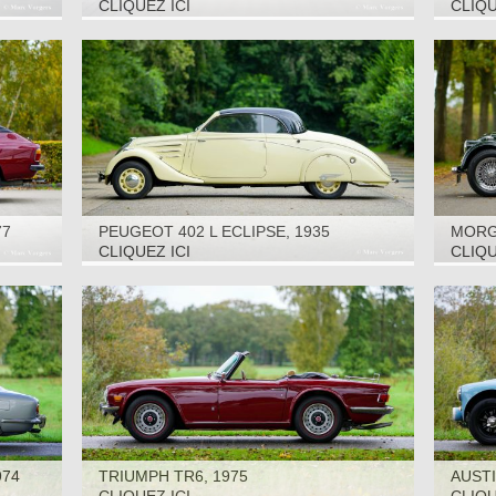
2000
CLIQUEZ ICI
CLIQU
77
PEUGEOT 402 L ECLIPSE, 1935
MORGA
CLIQUEZ ICI
CLIQU
974
TRIUMPH TR6, 1975
AUSTI
CAR, 