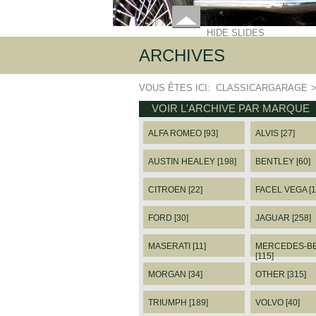
HIDE SLIDES
ARCHIVES
VOUS ÊTES ICI:
CLASSICARGARAGE
VOIR L'ARCHIVE PAR MARQUE
ALFA ROMEO [93]
ALVIS [27]
AUSTIN HEALEY [198]
BENTLEY [60]
CITROEN [22]
FACEL VEGA [1
FORD [30]
JAGUAR [258]
MASERATI [11]
MERCEDES-B
[115]
MORGAN [34]
OTHER [315]
TRIUMPH [189]
VOLVO [40]