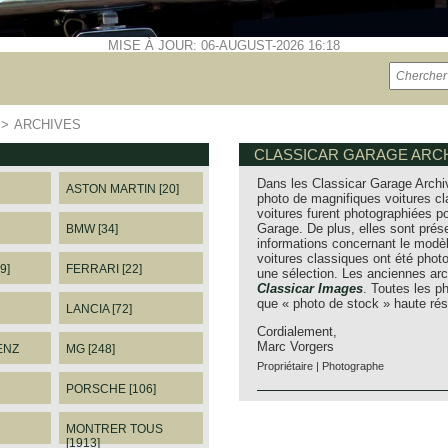
MISE À JOUR: 06-AUGUST-2026 16:18
>>
ARCHIVES
CLASSICAR GARAGE ARCH
Dans les Classicar Garage Archi
ASTON MARTIN [20]
photo de magnifiques voitures cl
voitures furent photographiées po
Garage. De plus, elles sont prés
BMW [34]
informations concernant le modèl
voitures classiques ont été pho
9]
FERRARI [22]
une sélection. Les anciennes arc
Classicar Images
. Toutes les 
que « photo de stock » haute rés
LANCIA [72]
Cordialement,
Marc Vorgers
ENZ
MG [248]
Propriétaire | Photographe
PORSCHE [106]
MONTRER TOUS
[1913]