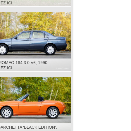
R', 1960
EZ ICI
ROMEO 164 3.0 V6, 1990
EZ ICI
BARCHETTA ‘BLACK EDITION’,