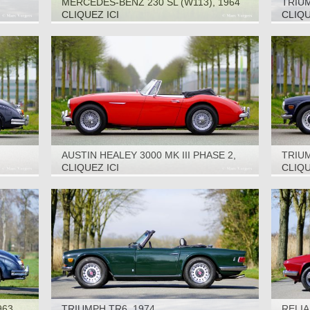
MERCEDES-BENZ 230 SL (W113), 1964
TRIUM
CLIQUEZ ICI
CLIQU
AUSTIN HEALEY 3000 MK III PHASE 2,
TRIUM
1968
CLIQUEZ ICI
CLIQU
963
TRIUMPH TR6, 1974
RELIA