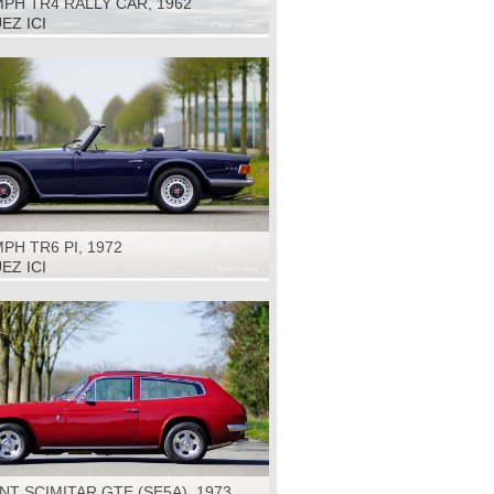
PH TR4 RALLY CAR, 1962
EZ ICI
PH TR6 PI, 1972
EZ ICI
NT SCIMITAR GTE (SE5A), 1973