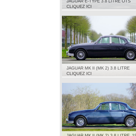
JAGUAR E-TYPE 3.8 LITRE OTS
(ROADSTER) S1, 1964
CLIQUEZ ICI
JAGUAR MK II (MK 2) 3.8 LITRE
AUTOMATIC, 1963
CLIQUEZ ICI
JAGUAR MK II (MK 2) 3.8 LITRE, 1