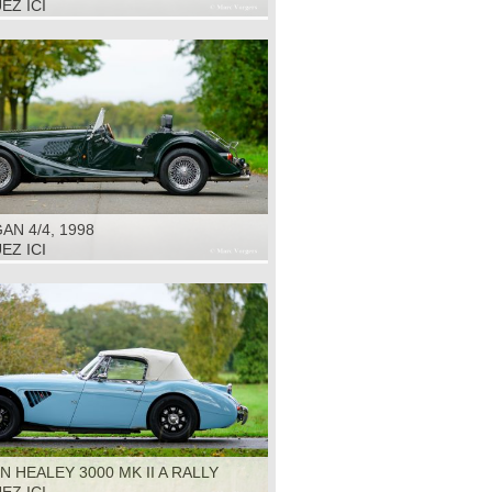
EZ ICI
N 4/4, 1998
EZ ICI
N HEALEY 3000 MK II A RALLY
1964