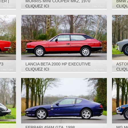
ER |
MORRIS MINI COOPER MK2, 1970
BMW 
EDITI
CLIQUEZ ICI
CLIQU
73
LANCIA BETA 2000 HP EXECUTIVE
ASTON
VOLUMEX, 1984
CLIQUEZ ICI
CLIQU
FERRARI 456M GTA, 1998
MG M