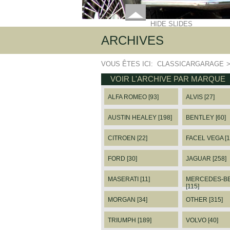
HIDE SLIDES
ARCHIVES
VOUS ÊTES ICI:
CLASSICARGARAGE
VOIR L'ARCHIVE PAR MARQUE
ALFA ROMEO [93]
ALVIS [27]
AUSTIN HEALEY [198]
BENTLEY [60]
CITROEN [22]
FACEL VEGA [1
FORD [30]
JAGUAR [258]
MASERATI [11]
MERCEDES-B
[115]
MORGAN [34]
OTHER [315]
TRIUMPH [189]
VOLVO [40]