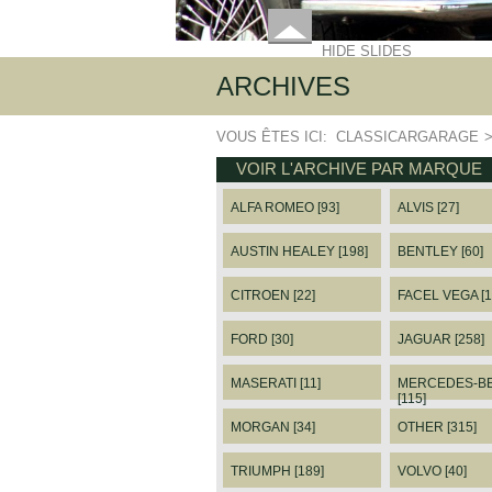
HIDE SLIDES
ARCHIVES
VOUS ÊTES ICI:
CLASSICARGARAGE
VOIR L'ARCHIVE PAR MARQUE
ALFA ROMEO [93]
ALVIS [27]
AUSTIN HEALEY [198]
BENTLEY [60]
CITROEN [22]
FACEL VEGA [1
FORD [30]
JAGUAR [258]
MASERATI [11]
MERCEDES-B
[115]
MORGAN [34]
OTHER [315]
TRIUMPH [189]
VOLVO [40]