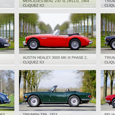
MERCEDES-BENZ 230 SL (W113), 1964
TRIUM
CLIQUEZ ICI
CLIQU
AUSTIN HEALEY 3000 MK III PHASE 2,
TRIUM
1968
CLIQUEZ ICI
CLIQU
963
TRIUMPH TR6, 1974
RELIA