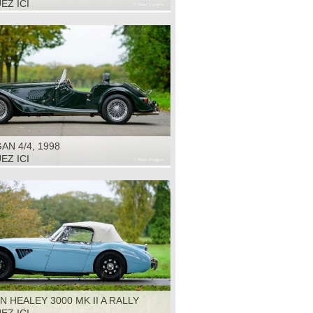
EZ ICI
N 4/4, 1998
EZ ICI
N HEALEY 3000 MK II A RALLY
1964