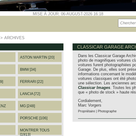
MISE À JOUR: 06-AUGUST-2026 16:18
>>
ARCHIVES
CLASSICAR GARAGE ARCH
Dans les Classicar Garage Archi
ASTON MARTIN [20]
photo de magnifiques voitures cl
voitures furent photographiées po
Garage. De plus, elles sont prés
BMW [34]
informations concernant le modèl
voitures classiques ont été pho
9]
FERRARI [22]
une sélection. Les anciennes arc
Classicar Images
. Toutes les 
que « photo de stock » haute rés
LANCIA [72]
Cordialement,
Marc Vorgers
ENZ
MG [248]
Propriétaire | Photographe
PORSCHE [106]
MONTRER TOUS
[1913]