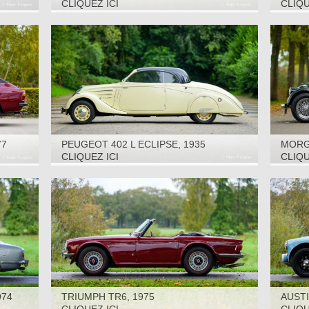
2000
CLIQUEZ ICI
CLIQU
77
PEUGEOT 402 L ECLIPSE, 1935
MORGA
CLIQUEZ ICI
CLIQU
974
TRIUMPH TR6, 1975
AUSTI
CAR, 