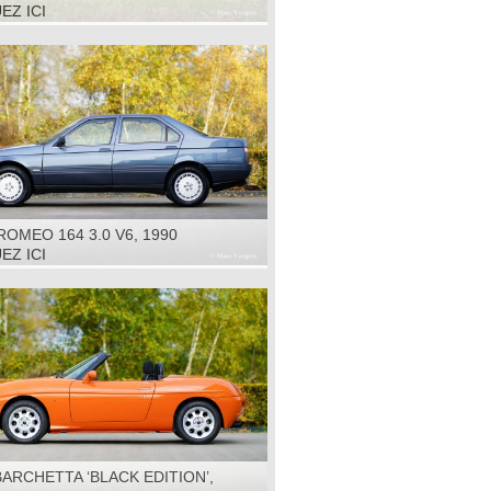
R', 1960
EZ ICI
ROMEO 164 3.0 V6, 1990
EZ ICI
BARCHETTA ‘BLACK EDITION’,