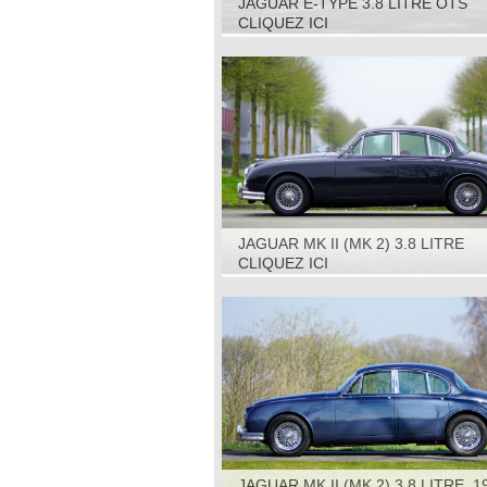
JAGUAR E-TYPE 3.8 LITRE OTS
(ROADSTER) S1, 1964
CLIQUEZ ICI
JAGUAR MK II (MK 2) 3.8 LITRE
AUTOMATIC, 1963
CLIQUEZ ICI
JAGUAR MK II (MK 2) 3.8 LITRE, 1