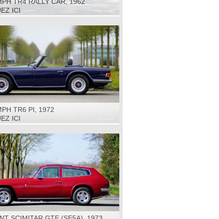
PH TR4 RALLY CAR, 1962
EZ ICI
PH TR6 PI, 1972
EZ ICI
NT SCIMITAR GTE (SE5A), 1973