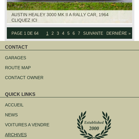
AUSTIN HEALEY 3000 MK II A RALLY CAR, 1964
CLIQUEZ ICI
PAGE 1 DE 64
1
2
3
4
5
6
7
SUIVANTE
DERNIÈRE »
CONTACT
Aller
au
GARAGES
contenu
ROUTE MAP
CONTACT OWNER
QUICK LINKS
Aller
au
ACCUEIL
contenu
NEWS
VOITURES A VENDRE
ARCHIVES