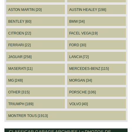
ASTON MARTIN [20]
AUSTIN HEALEY [198]
BENTLEY [60]
BMW [34]
CITROEN [22]
FACEL VEGA [19]
FERRARI [22]
FORD [30]
JAGUAR [258]
LANCIA [72]
MASERATI [11]
MERCEDES-BENZ [115]
MG [248]
MORGAN [34]
OTHER [315]
PORSCHE [106]
TRIUMPH [189]
VOLVO [40]
MONTRER TOUS [1913]
CLASSICAR GARAGE ARCHIVES | « PHOTOS DE