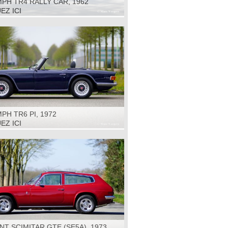
PH TR4 RALLY CAR, 1962
EZ ICI
PH TR6 PI, 1972
EZ ICI
NT SCIMITAR GTE (SE5A), 1973