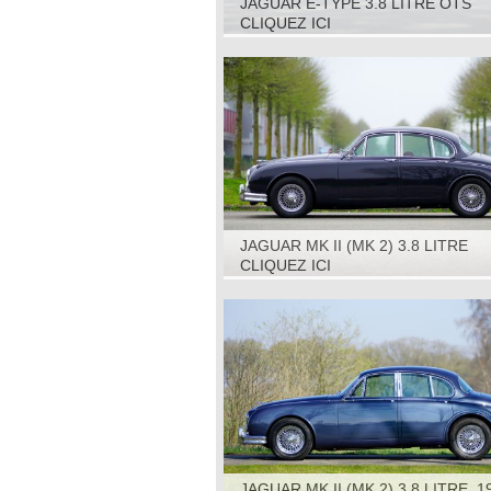
JAGUAR E-TYPE 3.8 LITRE OTS
(ROADSTER) S1, 1964
CLIQUEZ ICI
JAGUAR MK II (MK 2) 3.8 LITRE
AUTOMATIC, 1963
CLIQUEZ ICI
JAGUAR MK II (MK 2) 3.8 LITRE, 1