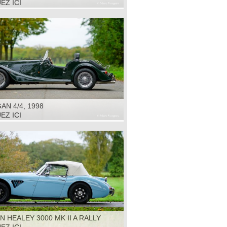
EZ ICI
N 4/4, 1998
EZ ICI
N HEALEY 3000 MK II A RALLY
1964