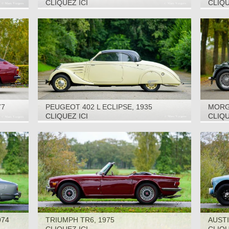
2000
CLIQUEZ ICI
CLIQU
77
PEUGEOT 402 L ECLIPSE, 1935
MORGA
CLIQUEZ ICI
CLIQU
974
TRIUMPH TR6, 1975
AUSTI
CAR, 