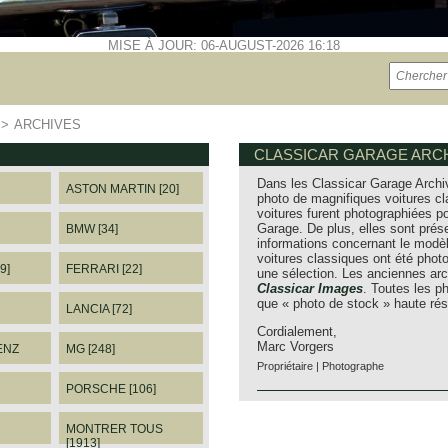
MISE À JOUR: 06-AUGUST-2026 16:18
>>
ARCHIVES
CLASSICAR GARAGE ARCH
Dans les Classicar Garage Archi
ASTON MARTIN [20]
photo de magnifiques voitures cl
voitures furent photographiées po
Garage. De plus, elles sont prés
BMW [34]
informations concernant le modèl
voitures classiques ont été pho
9]
FERRARI [22]
une sélection. Les anciennes arc
Classicar Images
. Toutes les 
que « photo de stock » haute rés
LANCIA [72]
Cordialement,
Marc Vorgers
ENZ
MG [248]
Propriétaire | Photographe
PORSCHE [106]
MONTRER TOUS
[1913]