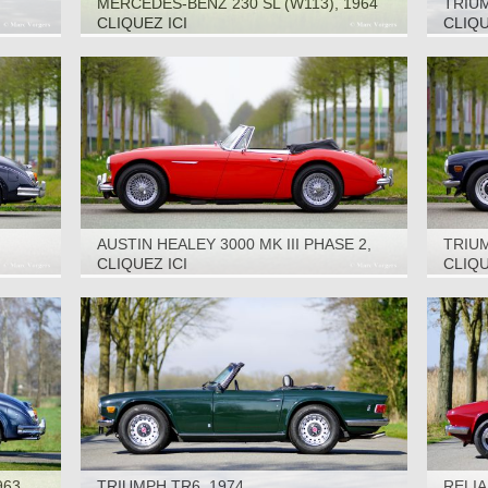
MERCEDES-BENZ 230 SL (W113), 1964
TRIUM
CLIQUEZ ICI
CLIQU
AUSTIN HEALEY 3000 MK III PHASE 2,
TRIUM
1968
CLIQUEZ ICI
CLIQU
963
TRIUMPH TR6, 1974
RELIA