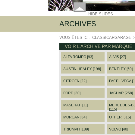
HIDE SLIDES
ARCHIVES
VOUS ÊTES ICI:
CLASSICARGARAGE
VOIR L'ARCHIVE PAR MARQUE
ALFA ROMEO [93]
ALVIS [27]
AUSTIN HEALEY [198]
BENTLEY [60]
CITROEN [22]
FACEL VEGA [1
FORD [30]
JAGUAR [258]
MASERATI [11]
MERCEDES-B
[115]
MORGAN [34]
OTHER [315]
TRIUMPH [189]
VOLVO [40]