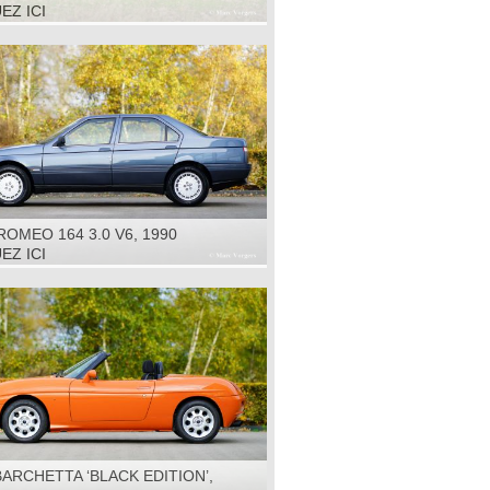
R', 1960
EZ ICI
ROMEO 164 3.0 V6, 1990
EZ ICI
BARCHETTA ‘BLACK EDITION’,