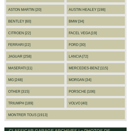
ASTON MARTIN [20]
AUSTIN HEALEY [198]
BENTLEY [60]
BMW [34]
CITROEN [22]
FACEL VEGA [19]
FERRARI [22]
FORD [30]
JAGUAR [258]
LANCIA [72]
MASERATI [11]
MERCEDES-BENZ [115]
MG [248]
MORGAN [34]
OTHER [315]
PORSCHE [106]
TRIUMPH [189]
VOLVO [40]
MONTRER TOUS [1913]
CLASSICAR GARAGE ARCHIVES | « PHOTOS DE