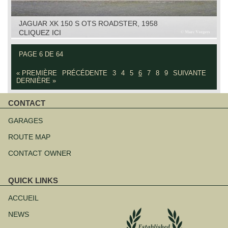
JAGUAR XK 150 S OTS ROADSTER, 1958
CLIQUEZ ICI
PAGE 6 DE 64
« PREMIÈRE
PRÉCÉDENTE
3
4
5
6
7
8
9
SUIVANTE
DERNIÈRE »
CONTACT
Aller
au
GARAGES
contenu
ROUTE MAP
CONTACT OWNER
QUICK LINKS
Aller
au
ACCUEIL
contenu
NEWS