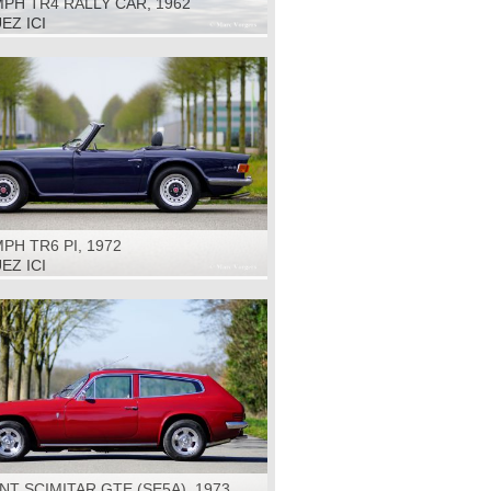
PH TR4 RALLY CAR, 1962
EZ ICI
PH TR6 PI, 1972
EZ ICI
NT SCIMITAR GTE (SE5A), 1973