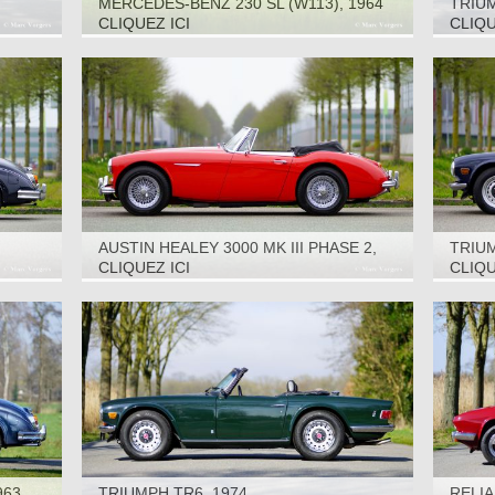
MERCEDES-BENZ 230 SL (W113), 1964
TRIUM
CLIQUEZ ICI
CLIQU
AUSTIN HEALEY 3000 MK III PHASE 2,
TRIUM
1968
CLIQUEZ ICI
CLIQU
963
TRIUMPH TR6, 1974
RELIA