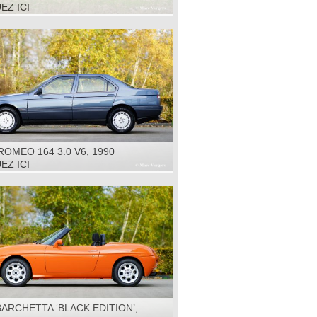
R', 1960
EZ ICI
ROMEO 164 3.0 V6, 1990
EZ ICI
BARCHETTA ‘BLACK EDITION’,