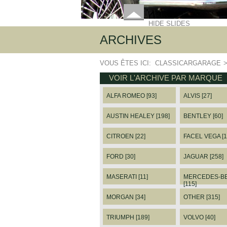
HIDE SLIDES
ARCHIVES
VOUS ÊTES ICI:
CLASSICARGARAGE
VOIR L'ARCHIVE PAR MARQUE
ALFA ROMEO [93]
ALVIS [27]
AUSTIN HEALEY [198]
BENTLEY [60]
CITROEN [22]
FACEL VEGA [1
FORD [30]
JAGUAR [258]
MASERATI [11]
MERCEDES-B
[115]
MORGAN [34]
OTHER [315]
TRIUMPH [189]
VOLVO [40]