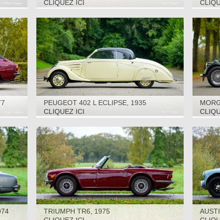
2000
CLIQUEZ ICI
CLIQU
77
PEUGEOT 402 L ECLIPSE, 1935
MORGA
CLIQUEZ ICI
CLIQU
974
TRIUMPH TR6, 1975
AUSTI
CAR, 