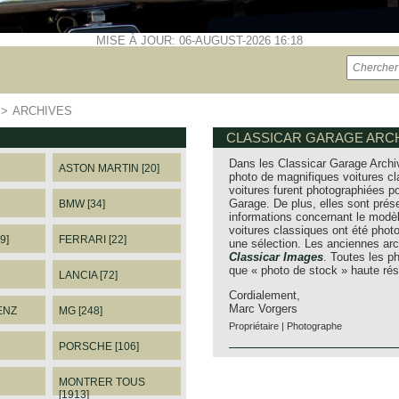
MISE À JOUR: 06-AUGUST-2026 16:18
>>
ARCHIVES
CLASSICAR GARAGE ARCH
Dans les Classicar Garage Archi
ASTON MARTIN [20]
photo de magnifiques voitures cl
voitures furent photographiées po
Garage. De plus, elles sont prés
BMW [34]
informations concernant le modèl
voitures classiques ont été pho
9]
FERRARI [22]
une sélection. Les anciennes arc
Classicar Images
. Toutes les 
que « photo de stock » haute rés
LANCIA [72]
Cordialement,
Marc Vorgers
ENZ
MG [248]
Propriétaire | Photographe
PORSCHE [106]
MONTRER TOUS
[1913]