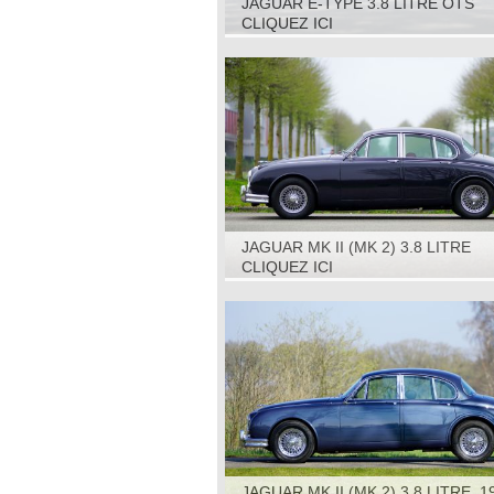
JAGUAR E-TYPE 3.8 LITRE OTS
(ROADSTER) S1, 1964
CLIQUEZ ICI
JAGUAR MK II (MK 2) 3.8 LITRE
AUTOMATIC, 1963
CLIQUEZ ICI
JAGUAR MK II (MK 2) 3.8 LITRE, 1