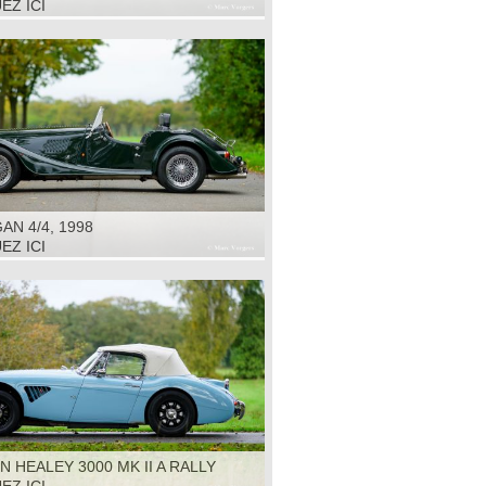
EZ ICI
N 4/4, 1998
EZ ICI
N HEALEY 3000 MK II A RALLY
1964