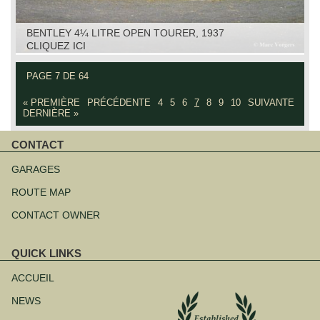
BENTLEY 4¼ LITRE OPEN TOURER, 1937
CLIQUEZ ICI
PAGE 7 DE 64
« PREMIÈRE
PRÉCÉDENTE
4
5
6
7
8
9
10
SUIVANTE
DERNIÈRE »
CONTACT
Aller
au
GARAGES
contenu
ROUTE MAP
CONTACT OWNER
QUICK LINKS
Aller
au
ACCUEIL
contenu
NEWS