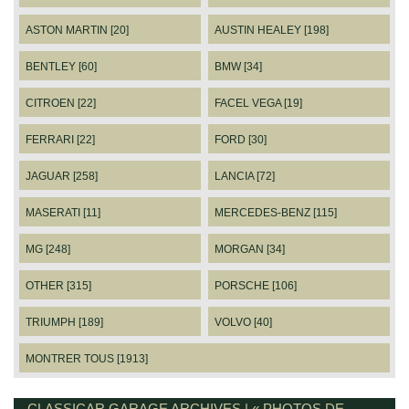
ASTON MARTIN [20]
AUSTIN HEALEY [198]
BENTLEY [60]
BMW [34]
CITROEN [22]
FACEL VEGA [19]
FERRARI [22]
FORD [30]
JAGUAR [258]
LANCIA [72]
MASERATI [11]
MERCEDES-BENZ [115]
MG [248]
MORGAN [34]
OTHER [315]
PORSCHE [106]
TRIUMPH [189]
VOLVO [40]
MONTRER TOUS [1913]
CLASSICAR GARAGE ARCHIVES | « PHOTOS DE