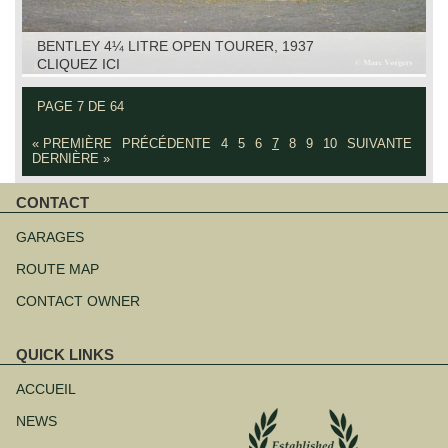
BENTLEY 4¼ LITRE OPEN TOURER, 1937
CLIQUEZ ICI
PAGE 7 DE 64
« PREMIÈRE
PRÉCÉDENTE
4
5
6
7
8
9
10
SUIVANTE
DERNIÈRE »
CONTACT
Aller
au
GARAGES
contenu
ROUTE MAP
CONTACT OWNER
QUICK LINKS
Aller
au
ACCUEIL
contenu
NEWS