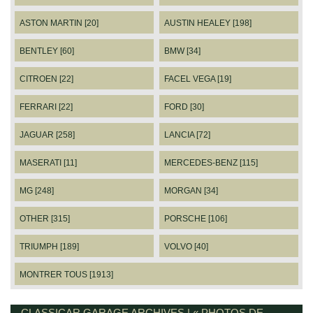
ASTON MARTIN [20]
AUSTIN HEALEY [198]
BENTLEY [60]
BMW [34]
CITROEN [22]
FACEL VEGA [19]
FERRARI [22]
FORD [30]
JAGUAR [258]
LANCIA [72]
MASERATI [11]
MERCEDES-BENZ [115]
MG [248]
MORGAN [34]
OTHER [315]
PORSCHE [106]
TRIUMPH [189]
VOLVO [40]
MONTRER TOUS [1913]
CLASSICAR GARAGE ARCHIVES | « PHOTOS DE