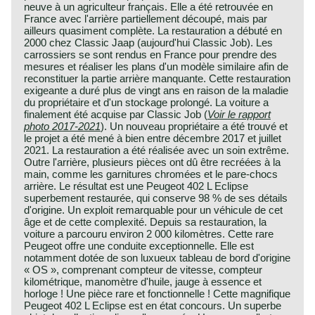
neuve à un agriculteur français. Elle a été retrouvée en
France avec l'arrière partiellement découpé, mais par
ailleurs quasiment complète. La restauration a débuté en
2000 chez Classic Jaap (aujourd'hui Classic Job). Les
carrossiers se sont rendus en France pour prendre des
mesures et réaliser les plans d'un modèle similaire afin de
reconstituer la partie arrière manquante. Cette restauration
exigeante a duré plus de vingt ans en raison de la maladie
du propriétaire et d'un stockage prolongé. La voiture a
finalement été acquise par Classic Job (
Voir le rapport
photo 2017-2021
). Un nouveau propriétaire a été trouvé et
le projet a été mené à bien entre décembre 2017 et juillet
2021. La restauration a été réalisée avec un soin extrême.
Outre l'arrière, plusieurs pièces ont dû être recréées à la
main, comme les garnitures chromées et le pare-chocs
arrière. Le résultat est une Peugeot 402 L Eclipse
superbement restaurée, qui conserve 98 % de ses détails
d'origine. Un exploit remarquable pour un véhicule de cet
âge et de cette complexité. Depuis sa restauration, la
voiture a parcouru environ 2 000 kilomètres. Cette rare
Peugeot offre une conduite exceptionnelle. Elle est
notamment dotée de son luxueux tableau de bord d'origine
« OS », comprenant compteur de vitesse, compteur
kilométrique, manomètre d'huile, jauge à essence et
horloge ! Une pièce rare et fonctionnelle ! Cette magnifique
Peugeot 402 L Eclipse est en état concours. Un superbe