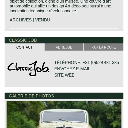
objet de collection, digne d'un musée. Une œuvre d'art
automobile qui allie un design Art déco sculptural à une
innovation technique révolutionnaire.
ARCHIVES | VENDU
CLASSIC JOB
CONTACT
ADRESSE
PAR LA ROUTE
TÉLÉPHONE: +31 (0)529 481 385
ENVOYEZ E-MAIL
SITE WEB
GALERIE DE PHOTOS
DE VESTING 24
7722 GA DALFSEN
PAYS-BAS