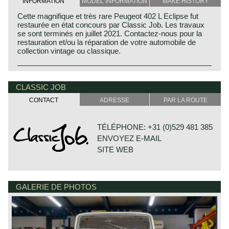
INFORMATION
MODEL INFORMATION
MAKE HISTORY
Cette magnifique et très rare Peugeot 402 L Eclipse fut
restaurée en état concours par Classic Job. Les travaux
se sont terminés en juillet 2021. Contactez-nous pour la
restauration et/ou la réparation de votre automobile de
collection vintage ou classique.
CLASSIC JOB
CONTACT
ADRESSE
PAR LA ROUTE
TÉLÉPHONE: +31 (0)529 481 385
ENVOYEZ E-MAIL
SITE WEB
GALERIE DE PHOTOS
DE VESTING 24
7722 GA DALFSEN
PAYS-BAS