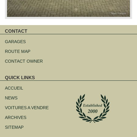
CONTACT
Aller
au
GARAGES
contenu
ROUTE MAP
CONTACT OWNER
QUICK LINKS
Aller
au
ACCUEIL
contenu
NEWS
VOITURES A VENDRE
ARCHIVES
SITEMAP