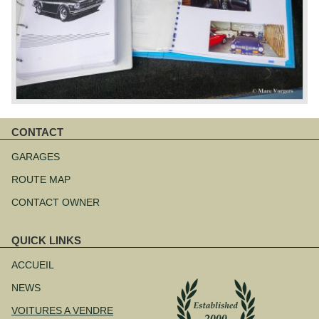
CONTACT
Aller
au
GARAGES
contenu
ROUTE MAP
CONTACT OWNER
QUICK LINKS
Aller
au
ACCUEIL
contenu
NEWS
VOITURES A VENDRE