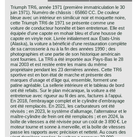
Triumph TR6, année 1971 (première immatriculation le 30
juin 1971). Numéro de châssis : 65860 CC. De couleur
bleue avec un intérieur en similicuir noir et moquette noire,
cette Triumph TR6 de 1971 se présente comme une
voiture de conducteur honnête et bien entretenue. Elle est
équipée d’une capote en mohair bleu et d’une housse de
capote en vinyle noir. Livrée initialement aux États-Unis
(Alaska), la voiture a bénéficié d’une restauration complète
de sa carrosserie à nu à la fin des années 1990 ; des
photographies et une partie de son historique américain
sont fournies. La TR6 a été importée aux Pays-Bas le 28
mai 2003 et est restée entre les mains du même
propriétaire pendant les 23 dernières années. Cette TR6
sportive est en bon état de marche et présente des
marques d’usage et d’âge qui, ensemble, forment une
patine agréable. La sellerie intérieure et le tableau de bord
ont été refaits. Sur le plan mécanique, la voiture a été
entretenue avec rigueur au fil des ans, factures à l'appui.
En 2018, l'embrayage complet et le cylindre d'embrayage
ont été remplacés. En 2021, les carburateurs ont été
révisés ; en 2023, le système d'allumage, l'alternateur et le
maître-cylindre de frein ont été remplacés ; et en 2024, la
boîte de vitesses a été révisée pour un coût de 3 890 €. Le
moteur tourne et sonne à merveille, et la boîte de vitesses
passe les rapports avec précision et netteté. Au cours des