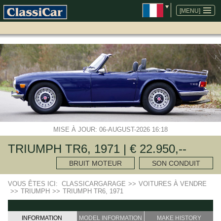
ALLER
AU
[MENU]
CONTENU
MISE À JOUR: 06-AUGUST-2026 16:18
TRIUMPH TR6, 1971 | € 22.950,--
BRUIT MOTEUR
SON CONDUIT
VOUS ÊTES ICI:
CLASSICARGARAGE
>>
VOITURES À VENDRE
>>
TRIUMPH
>>
TRIUMPH TR6, 1971
INFORMATION
MODEL INFORMATION
MAKE HISTORY