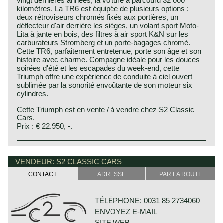
vingt dernières années, la voiture a parcouru 32 000
kilomètres. La TR6 est équipée de plusieurs options :
deux rétroviseurs chromés fixés aux portières, un
déflecteur d'air derrière les sièges, un volant sport Moto-
Lita à jante en bois, des filtres à air sport K&N sur les
carburateurs Stromberg et un porte-bagages chromé.
Cette TR6, parfaitement entretenue, porte son âge et son
histoire avec charme. Compagne idéale pour les douces
soirées d'été et les escapades du week-end, cette
Triumph offre une expérience de conduite à ciel ouvert
sublimée par la sonorité envoûtante de son moteur six
cylindres.
Cette Triumph est en vente / à vendre chez S2 Classic
Cars.
Prix : € 22.950, -.
The Triumph TR 6 was the continuation of the TR2 to TR5
Triumph history
series. At the end of the 1960s, Triumph was incorporated
Triumph built and marketed their first car in the year 1923;
VENDEUR: S2 CLASSIC CARS
in the British Leyland concern. As the Austin Healey was
the Triumph 10/20. In the two decades before Triumph had
no longer manufactured and as the sales of the TR5s
CONTACT
ADRESSE
PAR LA ROUTE
built up an excellent name in the manufacture of bicycles
declined, the need of a new roadster was felt. The TR 5’s
and motorcycles.
bodywork was given to Karmann in Osnabruck for
De Triumph 10/20 was accompanied by the Super 7 in
improvement. They made alterations to the wings and to
TÉLÉPHONE: 0031 85 2734060
1927. In the thirties of the ninetieth century more models
the front and rear ends of the car, which was originally
ENVOYEZ E-MAIL
followed which were placed higher in the market; the
designed by Michelotti.
Gloria and Dolomite. The Dolomite engine was also
SITE WEB