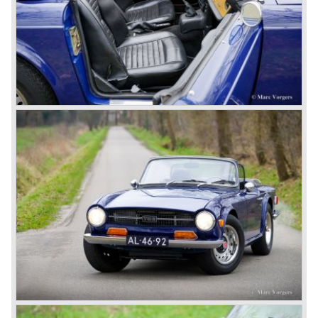
1980 saw the introduction of the Triumph TR 8, a TR 7
convertible with the powerful Rover V8 under the bonnet.
Finally the right package but too late; approximately 2.500
were sold before bankruptcy forced Triumph to close the
factory gate.
At present day the make Triumph is a "sleeper". According
to our sources the make is owned by the Rover-Group.
The chance that Triumph will revive again is very slight
because Rover Group is investing all their energy in their
MG sports car brand.
© Marc Vorgers
British Leyland*
1968-75: BRITISH LEYLAND MOTOR CORPORATION,
LTD
1975-78: BRITISH LEYLAND LIMITED
(in the merger of BRITISH MOTOR HOLDINGS with
Austin-Morris and Jaguar interests in 1966)
and LEYLAND MOTOR CORP. LTD.
partly nationalized by the British government in 1975