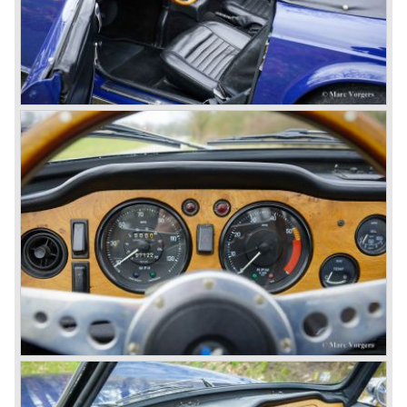
convinced that Triumph-Standard needed a strong partner
to stay in business during the years to come. They started
successful negotiations with Leyland Truck & Bus
company which resulted in the founding of Leyland Motor
Corporation in 1961.
Triumphs new technical director Harry Webster was very
impressed by Michelotti's designs so he asked him to
design a successor for the Triumph TR 3. Additionally he
asked Michelotti to design a completely new sports car,
smaller and cheaper, to compete with MG. The MG
competitor was born in 1962; the Triumph Spitfire.
The successor in the bloodline of TR sports cars was the
Triumph TR 4.
The Triumph TR 4 was in large based on TR 3b
mechanics but it was a completely different car by design.
Clear flowing lines and a compact purposeful look made
the TR 4 a very handsome sports car. Functionally a lot
changed; the interior offered more space as did the booth,
the engine room was larger and easier to reach and the
car was fitted with roll up windows.
In the year 1964 the TR 4a was introduced with IRS
(Independent Rear Suspension). The sixties of the
ninetieth century were the glory days of Triumph, they had
a very nice product line and sales were flourishing.
In the year 1967 the six cylinder Triumph TR 5 was