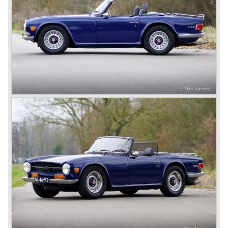
John Black and his people started right away to bring
Triumph back on wheels again. They build the Triumph
1800 based on a Standard chassis and equipped with the
1800 engine they delivered to S.S. Cars. The 1800 came
onto the market in 1946. There where two models, the 18T
Saloon and the 18 TR Roadster. The Triumph 1800 TR
roadster was not quite the sports car John Black expected
it to be. The cylinder capacity was enlarged up to 2000 cc.
which resulted in the introduction of the Triumph Roadster
2000TR(A).
In the year 1948 Jaguar Cars (just like Standard-Triumph
located in Coventry) astonished the entire automobile
industry with the Jaguar XK 120. This very slick sports car
with it's all enveloping body must have been inspired by
the prewar BMW racing cars... but the XK 120 was for
road use, it topped 120 miles per hour and it was far more
affordable than other exotic cars like the Ferrari and Aston
Martin.
John Black decided that he had to follow a new road with
the Triumph sports car too.
After world war two many US soldiers took small British
MG sports cars home. The American market did not know
this kind of sports car and the beginning of a hype started.
MG was doing good business with the prewar MG TC and
John Black decided to position the new Triumph sports car
between MG and Jaguar.