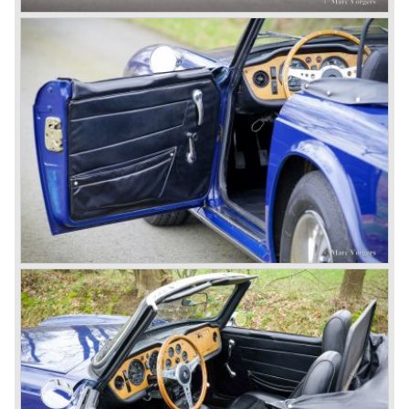
The first prototype was presented in 1952 the 20 TS later
to be known as TR 1. The 20 TS was not good enough
and was evaluated. the result was the Triumph TR 2 which
was presented in 1953. This no-nonsense sports car
topped 100 miles per hour, the car was very robust and
had its own characteristic looks. The TR 2 was an
immediate success in Europe and in the United States.
The year 1955 saw the introduction of the Triumph TR 3 ,
the first production car with factory fitted disc brakes at
front. The TR 2 design was slightly changed, Triumph
introduced a new radiator grille.
In the year 1957 the Triumph TR3a was presented. Again
Triumph changed the grille (wider, covering the entire width
of the car). Also the headlamps were placed a little
backwards and door handles were fitted. Very short after
the introduction of the TR 3a the Triumph TR 3b was
introduced, the only change was the larger cylinder
capacity of the engine.
Triumph hired the successful Italian designer Michelotti in
the fifties of the nineteenth century to design a compact
family car, the Triumph Herald. In this period the board of
directors were fed up with the stubborn and unpredictable
behavior of Sir John Black; they sacked him. John Black's
assistant Allick Dick took his place. Allick Dick was