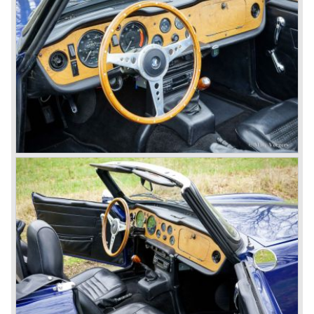
presented, the TR 5 was the first car factory fitted with a
petrol injection system. This mechanical injection system
was manufactured by Lucas. The TR 5 was in fact a
Triumph TR 4a fitted with a six cylinder engine.
The 2498 cc. straight six with P.I. (Petrol Injection) system
had a power output of 150 SAE hp. The complex P.I.
system did not make it to the US market because is was
delicate to service and adjust. The TR 5 for the US market
was fitted with two carburettors and was named Triumph
TR 250.
In the late sixties Triumph was working on a prestigious
project, developing an entirely new car and engine which
would later result in the Triumph Stag. The project
consumed an awesome amount of money and Triumph
had to come with a Triumph TR 5 successor soon
because the TR 4 looks of the TR 5/250 ran out of date.
All Triumph Engineering capacity was dedicated to the
new project and Triumph had not much money to spend
on the TR 5 successor. Triumph got in touch with
Karmann company located in Osnabruck, Germany.
Karmann had the possibilities and means to design and
develop the new car and was also able to manufacture all
the tooling. Karmann decided to redesign the front and rear
of Michelotti's original TR 4 design and not to touch the
structure underneath and the cockpit-area.