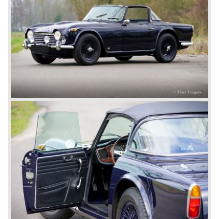
road use, it topped 120 miles per hour and it was far more
affordable than other exotic cars like the Ferrari and Aston
Martin.
John Black decided that he had to follow a new road with
the Triumph sports car too.
After world war two many US soldiers took small British
MG sports cars home. The American market did not know
this kind of sports car and the beginning of a hype started.
MG was doing good business with the prewar MG TC and
John Black decided to position the new Triumph sports car
between MG and Jaguar.
The first prototype was presented in 1952 the 20 TS later
to be known as TR 1. The 20 TS was not good enough
and was evaluated. the result was the Triumph TR 2 which
was presented in 1953. This no-nonsense sports car
topped 100 miles per hour, the car was very robust and
had its own characteristic looks. The TR 2 was an
immediate success in Europe and in the United States.
The year 1955 saw the introduction of the Triumph TR 3 ,
the first production car with factory fitted disc brakes at
front. The TR 2 design was slightly changed, Triumph
introduced a new radiator grille.
In the year 1957 the Triumph TR3a was presented. Again
Triumph changed the grille (wider, covering the entire width
of the car). Also the headlamps were placed a little