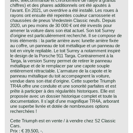
avec télécommande et chronomètre de rallye à grands
chiffres) et des phares additionnels ont été ajoutés à
l'avant. En 2021, un overdrive a été installé. Les roues à
rayons ont ensuite été repeintes couleur carrosserie et
chaussées de pneus Vredestein Classic neufs. Depuis
2020, un peu moins de 30 000 € ont été investis pour
amener la voiture dans son état actuel. Son toit Surrey
d'origine est particulièrement recherché. Il se compose de
trois éléments : la partie arrière avec lunette arrière fixée
au coffre, un panneau de toit métallique et un panneau de
toit en vinyle repliable. Le toit Surrey a notamment inspiré
le design de la Porsche 911 Targa. Contrairement à la
Targa, la version Surrey permet de retirer le panneau
métallique et de le remplacer par une capote souple
entièrement rétractable. L'armature de la capote et le
panneau métallique du toit accompagnent la voiture,
vendue dans son état d'origine. Cette superbe Triumph
TR4A offre une conduite et une sonorité parfaites et est
prête à participer à des régularités historiques. Elle est
proposée avec un dossier historique complet et toute la
documentation. Il s'agit d'une magnifique TR4A, arborant
une superbe livrée et dotée de nombreuses options
recherchées !
Cette Triumph est en vente / à vendre chez S2 Classic
Cars.
Prix : € 39.500, -.