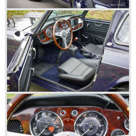
backwards and door handles were fitted. Very short after
the introduction of the TR 3a the Triumph TR 3b was
introduced, the only change was the larger cylinder
capacity of the engine.
Triumph hired the successful Italian designer Michelotti in
the fifties of the nineteenth century to design a compact
family car, the Triumph Herald. In this period the board of
directors were fed up with the stubborn and unpredictable
behavior of Sir John Black; they sacked him. John Black's
assistant Allick Dick took his place. Allick Dick was
convinced that Triumph-Standard needed a strong partner
to stay in business during the years to come. They started
successful negotiations with Leyland Truck & Bus
company which resulted in the founding of Leyland Motor
Corporation in 1961.
Triumphs new technical director Harry Webster was very
impressed by Michelotti's designs so he asked him to
design a successor for the Triumph TR 3. Additionally he
asked Michelotti to design a completely new sports car,
smaller and cheaper, to compete with MG. The MG
competitor was born in 1962; the Triumph Spitfire.
The successor in the bloodline of TR sports cars was the
Triumph TR 4.
The Triumph TR 4 was in large based on TR 3b
mechanics but it was a completely different car by design.