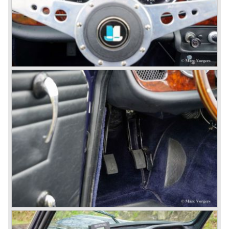
Clear flowing lines and a compact purposeful look made
the TR 4 a very handsome sports car. Functionally a lot
changed; the interior offered more space as did the booth,
the engine room was larger and easier to reach and the
car was fitted with roll up windows.
In the year 1964 the TR 4a was introduced with IRS
(Independent Rear Suspension). The sixties of the
ninetieth century were the glory days of Triumph, they had
a very nice product line and sales were flourishing.
In the year 1967 the six cylinder Triumph TR 5 was
presented, the TR 5 was the first car factory fitted with a
petrol injection system. This mechanical injection system
was manufactured by Lucas. The TR 5 was in fact a
Triumph TR 4a fitted with a six cylinder engine.
The 2498 cc. straight six with P.I. (Petrol Injection) system
had a power output of 150 SAE hp. The complex P.I.
system did not make it to the US market because is was
delicate to service and adjust. The TR 5 for the US market
was fitted with two carburettors and was named Triumph
TR 250.
In the late sixties Triumph was working on a prestigious
project, developing an entirely new car and engine which
would later result in the Triumph Stag. The project
consumed an awesome amount of money and Triumph
had to come with a Triumph TR 5 successor soon