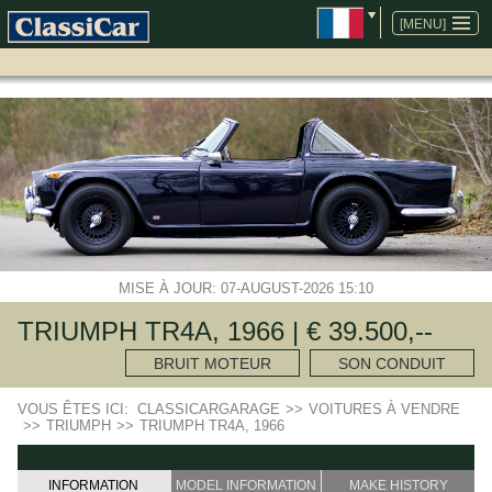
ALLER
AU
[MENU]
CONTENU
MISE À JOUR: 07-AUGUST-2026 15:10
TRIUMPH TR4A, 1966 | € 39.500,--
BRUIT MOTEUR
SON CONDUIT
VOUS ÊTES ICI:
CLASSICARGARAGE
>>
VOITURES À VENDRE
>>
TRIUMPH
>>
TRIUMPH TR4A, 1966
INFORMATION
MODEL INFORMATION
MAKE HISTORY