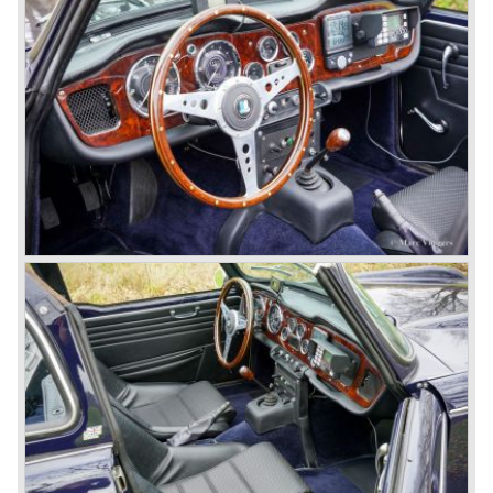
because the TR 4 looks of the TR 5/250 ran out of date.
All Triumph Engineering capacity was dedicated to the
new project and Triumph had not much money to spend
on the TR 5 successor. Triumph got in touch with
Karmann company located in Osnabruck, Germany.
Karmann had the possibilities and means to design and
develop the new car and was also able to manufacture all
the tooling. Karmann decided to redesign the front and rear
of Michelotti's original TR 4 design and not to touch the
structure underneath and the cockpit-area.
Karmanns efforts resulted in the Triumph TR 6 in the year
1968. Karmann succeeded in creating a new, more
aggressive, modern and masculine look for the TR which
was very well accepted by the public. The TR 6 was to
become Triumph best seller ever, approximately 95.000
TR 6 were built until the end of production in 1976.
The prestigious project, mentioned above, gave birth to the
Triumph Stag in 1970. The Stag was a real safety-car, it
featured a roll-over bar and a safety interior with all padded
surfaces. The engine was a newly developed 2997 cc. V8
engine. The Stag was not a real sports car but more like
an open GT, comfortable and fast. The greater part of Stag
production was shipped to the USA fitted with an
automatic gearbox.