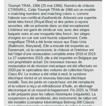
Triumph TR4A, 1966 (25 mai 1966). Numéro de châssis
CT/69349-L. Cette Triumph TR4A de 1966 est un modèle
« matching numbers and matching colors », comme
l’atteste son certificat d’authenticité. Arborant une superbe
teinte bleu foncé (Royal Blue) et des jantes à rayons
assorties, elle se présente dans un état exceptionnel.
L’intérieur est garni de similicuir noir, avec des sièges
baquets noirs et une moquette bleu foncé ; les sièges
d’origine en cuir noir sont fournis séparément. Cette
magnifique TR4A a été livrée neuve aux États-Unis
(Baltimore, Maryland). Elle a ensuite été exportée au
Danemark, où la carrosserie, le châssis et l’intérieur ont
fait l’objet d’une restauration complète entre 2018 et 2019.
Le 27 septembre 2019, elle a été importée en Belgique par
son propriétaire actuel. De nouveaux travaux de
restauration et de révision mécanique ont été effectués en
2020 par le spécialiste des voitures de collection Noyen
Class BV. Le moteur a été refait à neuf, le système
électrique révisé et un nouveau faisceau électrique
installé. Tous les joints en caoutchouc ont été remplacés
et la voiture a reçu un refroidisseur d'huile, un allumage
électronique et un nouvel échappement. Fin 2020, la TR4A
a été préparée pour les rallyes historiques (régularité). La
suspension a été améliorée, des instruments de rallye ont
été installés (compteur kilométrique Belmog 300 Classic