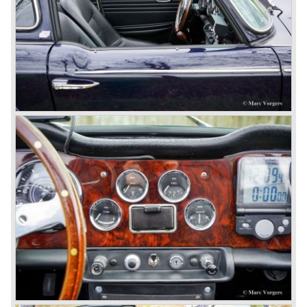
LTD
1975-78: BRITISH LEYLAND LIMITED
(in the merger of BRITISH MOTOR HOLDINGS with
Austin-Morris and Jaguar interests in 1966)
and LEYLAND MOTOR CORP. LTD.
partly nationalized by the British government in 1975