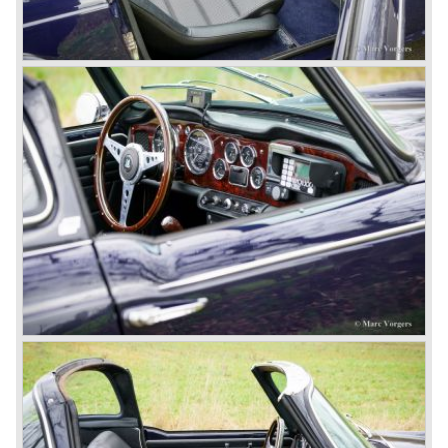
In the early seventies competition got tougher on the
important US market and a safety hype against open cars
was not helping either. This was all in advantage of the
most important TR competitor, the newly introduced
Datsun 240 Z a 6 cylinder, 150 bhp. GT coupe sports car.
Triumph tried to compete by introducing the wedge shaped
Triumph TR 7 in 1975 but regretfully fitted the car with a
105 bhp. four cylinder engine instead of a "hairy" and
powerful six...
1980 saw the introduction of the Triumph TR 8, a TR 7
convertible with the powerful Rover V8 under the bonnet.
Finally the right package but too late; approximately 2.500
were sold before bankruptcy forced Triumph to close the
factory gate.
At present day the make Triumph is a "sleeper". According
to our sources the make is owned by the Rover-Group.
The chance that Triumph will revive again is very slight
because Rover Group is investing all their energy in their
MG sports car brand.
© Marc Vorgers
British Leyland*
1968-75: BRITISH LEYLAND MOTOR CORPORATION,