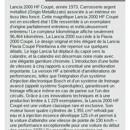
Lancia 2000 HF Coupé, année 1973. Carrosserie argent
métallisé (Grigio Metallizzato) associée à un intérieur en
tissu bleu foncé. Cette magnifique Lancia 2000 HF Coupé
est en excellent état ! Elle ressemble à un exemplaire
d'origine parfaitement entretenu et méticuleusement
entretenu ! Le compteur kilométrique affiche seulement
96,464 kilomètres. La Lancia 2000 succède à la Flavia
2000 Coupé. Le design original et très élégant de la Lancia
Flavia Coupé Pininfarina a été repensé sur quelques
détails. Le logo Lancia fut déplacé du capot vers la
calandre, et la calandre est désormais noire mate avec
une élégante garniture chromée. L'introduction d'une boîte
de vitesses à cinq rapports a constitué une amélioration
importante. La version HF a bénéficié d'améliorations de
performances, telles que l'intégration d'un système
d'injection électronique Bosch et d'un système de freinage
avancé (appelé système Superduplex), garantissant un
freinage efficace même en cas de panne sur l'un des
circuits. Grâce à ces innovations techniques et à une
production limitée à 1 229 exemplaires, la Lancia 2000 HF
Coupé est une voiture classique rare et exclusive. Son
moteur boxer quatre cylindres de 1 991 cm³ refroidi par
eau et à injection essence développe 125 ch et permet à
la voiture d'atteindre une vitesse de pointe de 190 km/h –
une performance exceptionnelle pour une voiture du début