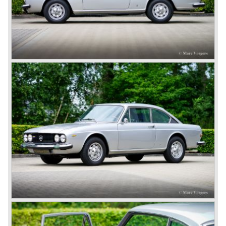
capabilities!
The Lambda was built with several bodywork variant until
1931 as it was succeeded by the Lancia Dilambda.
The Dilambda was a step back in time concerning the
concept; the car was constructed with a separate chassis
again. Those days it was common to buy a rolling chassis
on which specialized firms created the bodywork for
customers. The Lambda came too early, the industry was
not ready so Lancia returned to common ground with the
Dilambda... The Dilambda was fitted with an eight cylinder
engine. Up to 1936 Lancia built the models Augusta,
Astura, Arteria en Ardea. These cars were bodied by the
famous Italian bodywork specialists.
In the year 1936 the unitary bodywork structure was
introduced again (14 years after the introduction of the
Lancia Lambda) with the presentation of the beautiful
Lancia Aprilia.
The Lancia Aprilia featured independent suspension all
round (!), hydraulic brakes (!), drum brakes placed near to
the differential at the rear (!) and an aluminium V4 engine
(!).
Next to designing and producing road cars Lancia was
also very involved in building racing cars... Lancia racing
cars were very often fitted with new innovative
constructions which had to prove their value on the racing
track.