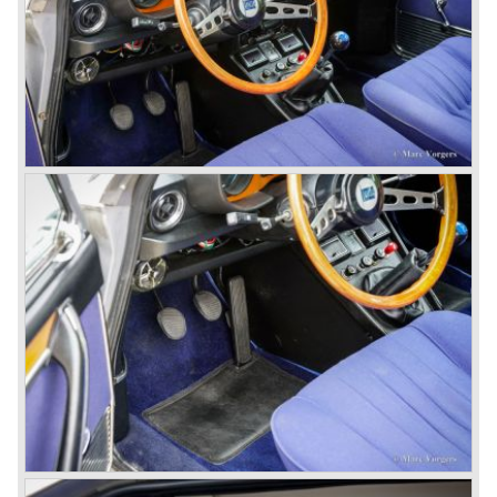
disks all round with a dual circuit brake system. In 1965
fuel injection was introduced for the Flavia model series.
We identify the following Lancia Flavia Models:
Lancia Flavia Berlina (1960-1966), the Lancia Flavia
Coupe (1962-1968), the Lancia Flavia Convertible (1962-
1969) and the Lancia Flavia Sport Zagato (1963-1967).
In the year 1969 the financial position of Lancia was very
bad. The expensive, advanced automobiles generated not
enough profit to survive, there was no chance Lancia
would survive on it's own so the make was taken over by
FIAT.
In the year 1969 the Lancia Flavia Berlina and Coupe
became available with slightly redesigned bodywork and a
new engine; the V4 Fulvia engine. The modernized Flavia
was built until the year 1974.
In the year 1963 the Lancia Fulvia was presented to the
public. The Berlina model shows a great resemblance with
the Lancia Flavia Berlina. The Lancia Fulvia was ftted with
the smaller V4 engine powering the front wheels. The
Lancia Fulvia series was fitted with independent
suspension and disc brakes all round. In the year 1965 the
show stopper in the Fulvia series was presented; the
Lancia Fulvia coupe... the HF version of this car has won
many, many international rally events.