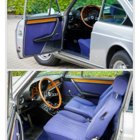
Amongst others the famous racecar driver Emmanuel
Fangio drove for Lancia in the fifties of the twentieth
century. He also drove the Pan America race in 1953.
In fifties of the twentieth century Lancia built it's most
beautiful automobiles ever. These cars were far ahead of
the competition with their unitary bodywork structure, V4
and V6 engines with overhead camshafts and all the
innovations Lancia developed for the succeeding models.
The Lancia Appia Series 1 and II (1953-1959) was a
beautifully designed compact car which was mechanically
less complex than the other contemporary Lancia models.
Between 1956 and 1962 various stunning specials were
built, by Pinin Farina, Zagato and Vignale, based on the
Appia.
In the year 1950 the Lancia Aurelia was presented to the
public. The Aurelia was available as saloon model (B10,
B21, B22, B12), from 1953 also as 2+2 coupe model
(B20-2500 GT), and from 1954 as Spider and Convertible
models (B24).
The Aurelia B20-2500 GT and the Aurelia B20 Spider are
the absolute highlights in the Lancia history and both were
designed by Pinin Farina!
The Aurelia series was succeeded by the Lancia Flaminia
series in the year 1957.