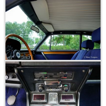
The Lancia Fulvia was also available as Zagato Sport
model.
In the year 1970 the unique Lancia Stratos saw the light of
day. A Bertone designed futuristic show model which was
chosen by Lancia to compete in the international rally
championships. The Stratos proved to be very successful
just like the Fulvia HF.
Between the years 1972 and 1984 the following Lancia
models were presented:
The Lancia Beta (Berlina, Coupe, Spider, HPE and
Montecarlo), the Stratos successor Lancia Rally 037 and
the Lancia Gamma saloon.
© Marc Vorgers