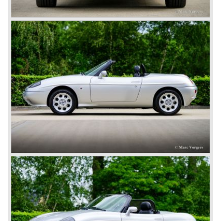
Barchetta is remembered as Fiat’s stylish attempt to
rekindle the classic spider tradition in the modern era.
Technical data*:
Engine: 4 cylinder inline engine DOHC 16V
cylinder capacity: 1.747 cc
induction: multipoint fuel injection, variable valve timing
capacity: 131 DIN PS (96 kW) at 6,300 rpm
torque: 164 Nm at 4,300 rpm
gearbox: 5-speed manual transmission
top-speed: 200 km/h (124 mph)
acceleration 0–60 mph: approx. 8.6–8.9 seconds
brakes: ventilated discs (front), solid discs (rear)
drive: front-wheel drive
weight: 1,060–1,135 kg (depending on version and
equipment)
*Source: Manufacturer data and period road tests (Fiat press
materials, Carfolio, Autocar archives.