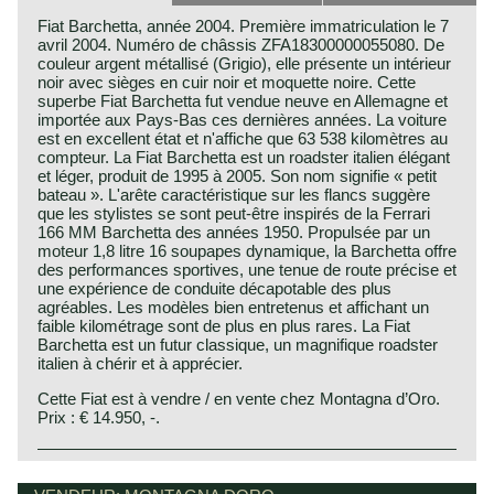
Fiat Barchetta, année 2004. Première immatriculation le 7
avril 2004. Numéro de châssis ZFA18300000055080. De
couleur argent métallisé (Grigio), elle présente un intérieur
noir avec sièges en cuir noir et moquette noire. Cette
superbe Fiat Barchetta fut vendue neuve en Allemagne et
importée aux Pays-Bas ces dernières années. La voiture
est en excellent état et n'affiche que 63 538 kilomètres au
compteur. La Fiat Barchetta est un roadster italien élégant
et léger, produit de 1995 à 2005. Son nom signifie « petit
bateau ». L'arête caractéristique sur les flancs suggère
que les stylistes se sont peut-être inspirés de la Ferrari
166 MM Barchetta des années 1950. Propulsée par un
moteur 1,8 litre 16 soupapes dynamique, la Barchetta offre
des performances sportives, une tenue de route précise et
une expérience de conduite décapotable des plus
agréables. Les modèles bien entretenus et affichant un
faible kilométrage sont de plus en plus rares. La Fiat
Barchetta est un futur classique, un magnifique roadster
italien à chérir et à apprécier.
Cette Fiat est à vendre / en vente chez Montagna d’Oro.
Prix : € 14.950, -.
The Fiat Barchetta was presented in 1995 as a compact
two-seat roadster designed to revive the spirit of Italian