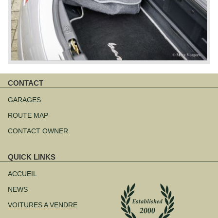
CONTACT
Aller
au
GARAGES
contenu
ROUTE MAP
CONTACT OWNER
QUICK LINKS
Aller
au
ACCUEIL
contenu
NEWS
VOITURES A VENDRE