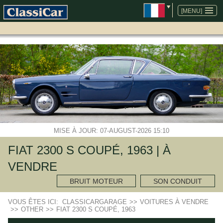
ALLER
AU
[MENU]
CONTENU
MISE À JOUR: 07-AUGUST-2026 15:10
FIAT 2300 S COUPÉ, 1963 | À
VENDRE
BRUIT MOTEUR
SON CONDUIT
VOUS ÊTES ICI:
CLASSICARGARAGE
>>
VOITURES À VENDRE
>>
OTHER
>>
FIAT 2300 S COUPÉ, 1963