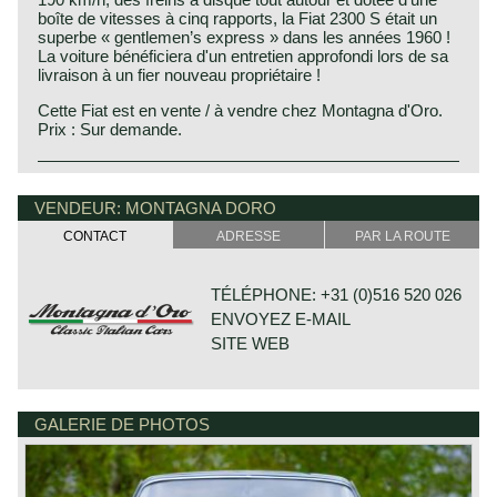
boîte de vitesses à cinq rapports, la Fiat 2300 S était un
superbe « gentlemen’s express » dans les années 1960 !
La voiture bénéficiera d'un entretien approfondi lors de sa
livraison à un fier nouveau propriétaire !
Cette Fiat est en vente / à vendre chez Montagna d'Oro.
Prix : Sur demande.
Technical data:
Engine: 6-cylinder in-line engine
VENDEUR: MONTAGNA DORO
cylinder capacity: 2279 cc
CONTACT
ADRESSE
PAR LA ROUTE
induction: 2 x Weber 38mm carburettors
capacity: 150 bhp at 5600 rpm
top-speed: 119 mph - 190 km/h
TÉLÉPHONE: +31 (0)516 520 026
gearbox: 4-speed, manual
ENVOYEZ E-MAIL
brakes: disc brakes all round
weight: 1310 kg.
SITE WEB
GALERIE DE PHOTOS
HOUTWAL 30B 1-4
8431 EX OOSTERWOLDE
PAYS-BAS