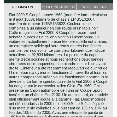
INFORMATION
MODEL INFORMATION
MAKE HISTORY
Fiat 2300 S Coupé, année 1963 (première immatriculation
le 8 août 1963). Numéro de châssis 114BS102607,
numéro de moteur 114BS153622. Couleur bleue
combinée à un intérieur en cuir rouge et un tapis noir.
Cette magnifique Fiat 2300 S Coupé fut récemment
achetée auprès d'un Italien vivant au Luxembourg. La
voiture est actuellement présentée telle qu'elle est arrivée,
un exemplaire solide qui sera remis en très bon état et
complet par nos soins. Le compteur kilométrique indique
actuellement 92,834 kilomètres. La peinture du capot
mérite d'être soignée et nous recherchons deux bandes
chromées qui manquent sur la calandre et sur l'aile avant
droite. L'intérieur a été récemment recouvert de cuir rouge
! Le moteur six cylindres fonctionne à merveille et tous les
autres composants mécaniques fonctionnent comme ils le
devraient. La forme spectaculaire de la Fiat 2300 S Coupé
fut conçue par le carrossier italien Ghia. En 1960, Ghia
présente au Salon automobile de Turin un Coupé Sport
basé sur un châssis Fiat 2100. Un an plus tard, ce modèle
était officiellement ajouté à la gamme Fiat. Deux modèles
ont été introduits : le 2300 et le 2300 S. Le S était équipé
d'un moteur six cylindres plus puissant de 136 ch. DIN au
lieu des 105 ch. du 2300. Avec une vitesse de pointe de
190 km/h, des freins à disque tout autour et dotée d'une