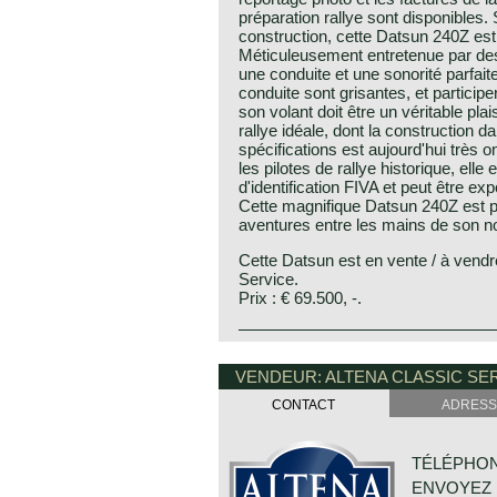
préparation rallye sont disponibles.
construction, cette Datsun 240Z est 
Méticuleusement entretenue par des 
une conduite et une sonorité parfai
conduite sont grisantes, et participe
son volant doit être un véritable plai
rallye idéale, dont la construction d
spécifications est aujourd'hui très
les pilotes de rallye historique, ell
d'identification FIVA et peut être ex
Cette magnifique Datsun 240Z est pr
aventures entre les mains de son no
Cette Datsun est en vente / à vendr
Service.
Prix : € 69.500, -.
The Datsun 240Z was presented in t
car was sold under the name Fairlad
VENDEUR: ALTENA CLASSIC SE
drawn by Graf Albrecht Goerz who w
magnificent design of the BMW 507.
CONTACT
ADRESS
factory hit bulls eye, the car became
the seventies of the twentieth centur
builders like MG and Triumph did not 
TÉLÉPHONE
They were blown away from the imp
ENVOYEZ 
successful 240Z. The Datsun 240Z w