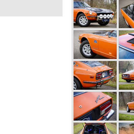
spension all round, and
x cylinder in-line engine.
and capable and it was
 In 1973 the 240Z was
ven a 2.6 Litre engine.
23
GRAMSBERGEN
at the rear