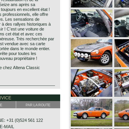
 Seize ans après sa
toujours en excellent état !
professionnels, elle offre
tes. Les sensations de
r à des rallyes historiques à
sir ! C'est une voiture de
ans cet état et avec ces
 onéreuse. Très recherchée par
e est vendue avec sa carte
portée dans le monde entier.
ête pour toutes les
uveau propriétaire !
e chez Altena Classic
he year 1969. In Japan the
y Z. The beautiful lines were
RVICE
as also responsible for the
 With the Datsun 240Z the
E
PAR LA ROUTE
 the best sold sports car in
y. The British sports car
see the 'bomb' falling...
: +31 (0)524 561 122
ortant US market by the
E-MAIL
as build with a unitary