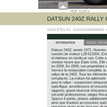
HIDE SLIDES
DATSUN 240Z RALLY CA
VOUS ÊTES ICI:
CLASSICARGARAGE
INFORMATION
MODEL INFOR
Datsun 240Z, année 1971. Numéro
numéro de moteur L28 01335X. Exté
et intérieur en similicuir noir. Cett
vendue neuve aux États-Unis. Elle
en 2008. En 2009, son propriétaire a
Service la restauration complète, la 
rallye de la 240Z. Tous les éléments
remplacés. La voiture fut optimisée
pour le rallye : suspension rehaussé
spécifique, amortisseurs et ressorts
rapports, grand réservoir d'essenc
sécurité professionnel, sièges Reca
Sparco 4 points, phares additionnels
ainsi que d'autres accessoires spéci
reportage photo et les factures de la