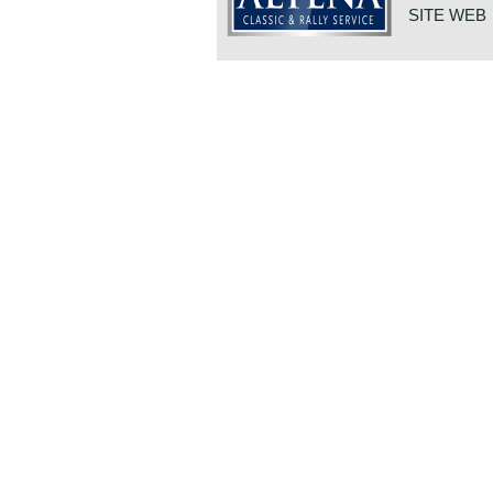
bodywork structure, independent su
SITE WEB
powered by a smooth and powerful si
The 240Z proved to be very robust 
successful in the rally competition
succeeded by the 260Z which was gi
DE VAART 
7784 DK 
Technical data
PAYS-BAS
6 cylinder in-line engine
cylinder capacity: 2393 cc.
capacity: 150 bhp. at 5600 rpm.
torque: 198 Nm at 4400 rpm.
gearbox: 5-speed, manual
brakes: disc brakes at front, drums 
top-speed: 200 km/h.
acceleration 0-100 km/h: 8,3 sec.
weight: 1044 kg.