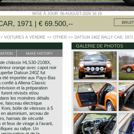
MISE À JOUR: 06-AUGUST-2026 16:18
R, 1971 | € 69.500,--
BRUI
>>
VOITURES À VENDRE
>>
OTHER
>>
DATSUN 240Z RALLY CAR, 1971
GALERIE DE PHOTOS
MATION
MAKE HISTORY
 de châssis HLS30-2108X,
rieur orange avec capot noir
e superbe Datsun 240Z fut
 a été importée aux Pays-Bas
 confié à Altena Classic
révision et la préparation
 furent révisés et/ou
 dans les moindres détails
e, faisceau électrique
 Koni, boîte de vitesses à 5
e en aluminium, arceau de
ro, harnais de sécurité
 et feux de virage à l'avant,
fiques au rallye. Un
 restauration et de la