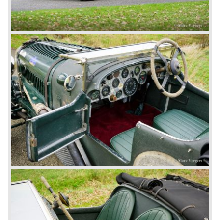
Speed six in second position!
4.5 Litre
Next came the upgraded four cylinder Bentley 4.5 Litre in
the year 1927. The 4.5 Litre featured four valves per
cylinder and two spark plugs per cylinder engine. Most of
these cars were given open tourer and saloon bodywork
and only nine short chassis were built.
4.5 Litre Supercharged (Blower)
The 4.5 Litre Blower was built in the ‘Barnato’ period.
Financed by the Hon. Dorothy Paget Tim Birkin
successfully experimented at Brooklands with his blower
Bentley and even achieved the Brooklands lap record with
his Blower Bentley. As Woolf Barnato was now in charge
of the Bentley firm, and W.O. now only responsible for the
development of the Bentley cars, Birkin convinced
Barnato to enter a separate team of Blower Bentleys for
the 1930 Le Mans race. This was against W.O. Bentley’s
ideas for he was of the opinion that the supercharger
would only add trouble to a perfectly good and reliable
machine. The 1930 Le Mans race proved W.O. right as
none of the blown cars finished and Barnato and Kidston
won on a Speed Six model.
The supercharged 4.5 Litre engines were real "gas-