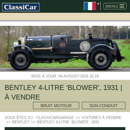
ALLER
AU
[MENU]
CONTENU
MISE À JOUR: 06-AUGUST-2026 16:18
BENTLEY 4-LITRE ‘BLOWER’, 1931 |
À VENDRE
BRUIT MOTEUR
SON CONDUIT
VOUS ÊTES ICI:
CLASSICARGARAGE
>>
VOITURES À VENDRE
>>
BENTLEY
>>
BENTLEY 4-LITRE ‘BLOWER’, 1931