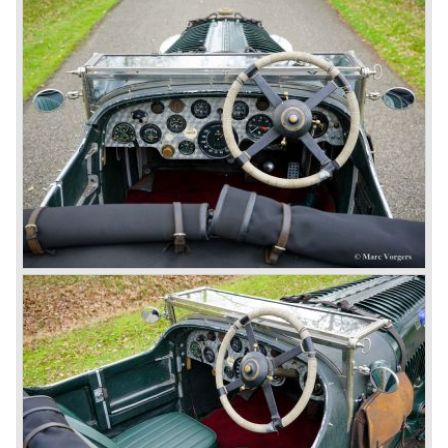
4-litre never became the success Bentley hoped for. Only
50 chassis were built.
1931 Rolls Royce take over
In 1931 business prospects looked very black and the firm
went into receivership. Napier & Son were negotiating with
Bentley's receiver to take over the company. Then another
interested party arrived at the scene named British Central
Equitable Trust. They outbid Napiers in a sealed bid
auction. The Trust later was found to be a front for Rolls-
Royce Limited. Rolls Royce had cleverly defeated the
threat of a firm that could become a very unwelcome
competitor.
From 1933 all Bentley cars were based upon their Rolls
Royce counterparts and production was then moved from
Cricklewood to Derby. Purists tend to name the Rolls
Royce produced cars – Rolls Royce Bentley’s. Rolls
Royce took good care of the Bentley ‘marque’. Many
magnificent automobiles were built with a distinctively
different character than the Rolls Royce models.
© Marc Vorgers