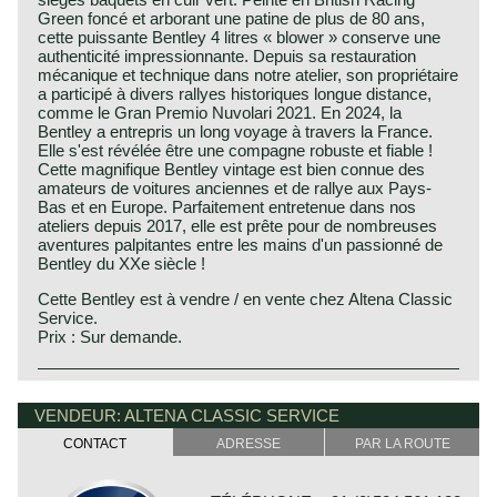
Green foncé et arborant une patine de plus de 80 ans,
cette puissante Bentley 4 litres « blower » conserve une
authenticité impressionnante. Depuis sa restauration
mécanique et technique dans notre atelier, son propriétaire
a participé à divers rallyes historiques longue distance,
comme le Gran Premio Nuvolari 2021. En 2024, la
Bentley a entrepris un long voyage à travers la France.
Elle s'est révélée être une compagne robuste et fiable !
Cette magnifique Bentley vintage est bien connue des
amateurs de voitures anciennes et de rallye aux Pays-
Bas et en Europe. Parfaitement entretenue dans nos
ateliers depuis 2017, elle est prête pour de nombreuses
aventures palpitantes entre les mains d'un passionné de
Bentley du XXe siècle !
Cette Bentley est à vendre / en vente chez Altena Classic
Service.
Prix : Sur demande.
This Bentley is a unique custom built special of which we
Bentley history 1919 - 1931
can not give factory specifications. Specifications known
The famous Bentley make, erected by Mr. W.O. Bentley,
VENDEUR: ALTENA CLASSIC SERVICE
to us are stated in the description of the automobile.
existed as a independent firm for only twelve years (1919-
CONTACT
ADRESSE
PAR LA ROUTE
1931) before the proud firm was taken over by the Rolls
Royce motor company. Those twelve exhilarating Bentley
years were filled with racing successes and many