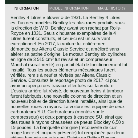
INFORMATION
MODEL INFORMATION
MAKE HISTORY
Bentley 4 Litres « blower » de 1931. La Bentley 4 Litres
est l'un des modèles Bentley les plus rares produits sous
la direction de W.O. Bentley avant son rachat par Rolls-
Royce en 1931. Seuls cinquante exemplaires de la 4
Litres furent construits, et celui-ci est un survivant
exceptionnel. En 2017, la voiture fut entièrement
démontée par Altena Classic Service et amélioré sans
altérer sa patine d'origine. Le moteur Bentley six cylindres
en ligne de 3 915 cm³ fut révisé et un compresseur
Marchal (suralimenté) en parfait état de fonctionnement fut
installé. Tous les autres éléments mécaniques furent
vérifiés, remis à neuf et révisés par Altena Classic
Service. Consultez le reportage photo de 2017 ici pour
avoir un aperçu des travaux effectués sur la voiture.
L'essieu arrière fut révisé, de nouveaux freins à tambour
furent fabriqués, une nouvelle colonne de direction et un
nouveau boîtier de direction furent installés, ainsi que de
nouvelles roues à rayons. La voiture est équipée de deux
carburateurs S.U. Carburateurs (montés sur le
compresseur) et deux pompes à essence SU, ainsi que
des roues à rayons chaussées de pneus Blockley 6,50 x
19 pouces. La banquette d'origine (recouverte de cuir
rouge foncé et toujours présente) fut remplacée par deux
sièges baquets en cuir vert. Peinte en British Racing