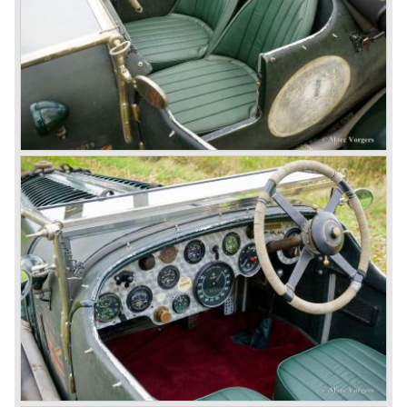
guzzlers", the naturally aspirated 4.5 Litre engine used one
litre of petrol every 5.6 kilometres, the supercharged
engine used one litre for just 3.5 kilometres, a very large
petrol tank was fitted additionally.
Another problem was that spark plugs in the supercharged
engine wore out very quickly resulting in loss of power.
Bentley engineer Nobby Clarke stated one day: "The
blower eats spark plugs like a donkey eats hay". Only 55
Bentley 4.5 Litre ‘blower’ cars have been built by the firm
of which 26 carried the Van den Plas open tourer
bodywork.
8-litre
In 1931 the most impressive Bentley model ever saw the
light of day; the 8-Litre. This car can be regarded as a real
‘super car’. Only 100 of these big cars have been built.
4- Litre
Also in 1931 a down scaled 8-Litre was introduced, the 4-
Litre. The car was designed to sell more cars to improve
the cumbersome financial situation at Bentley’s. The 1929
Wall Street crash affecting the firm immensely. The 4-Litre
featured the chassis, transmission and brakes of the 8-
litre. The newly constructed 120 bhp ‘Ricardo’ engine
proved underpowered for the chassis and as a result the