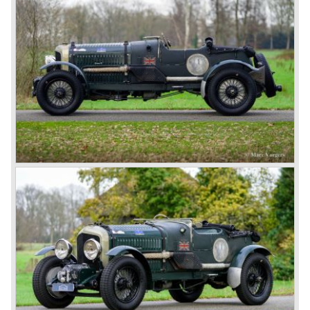
three different types which were designated with three
different radiator badges*. Red badge: short chassis
speed model, Blue badge: the early short and then long
chassis type for bespoke bodywork, Green badge: very
rare and used for about eighteen 100 mph. These Green
badge car won at Le Mans in 1924 and 1927 (Old Number
Seven.) The 3-Litre was built from 1919 until 1929.
*The Bentley radiator and the logo were designed by the
genius motoring artist Gordon Crosby. The logo is a
‘badge’ and not a ‘label’ as stated by AFC Hilstead in his
book ‘Those Bentley Days’ (published 1953).
6.5 Litre and Speed Six
Then in 1926 the 6.5 Litre and the Speed Six were
presented, these six cylinder models were in the eyes of
W.O. Bentley the best cars the Bentley firm ever built. The
bigger capacity was needed for many a customer had built
a bespoke heavy saloon body on their chassis and thus
eliminating the sporting element the chassis had to offer.
The Speed Six brought Bentley the most racing
successes and Le Mans victories. In the year 1929 the
Speed Six came home first with Bentley 4.5 Litres second,
third and fourth! In 1930 the same Bentley Speed Six 'Old
Number one' came home a victor followed by another