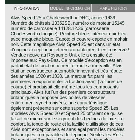
INFORMATION
MODEL INFORMATION
MAKE HISTORY
Alvis Speed ​​25 « Charlesworth » DHC, année 1936.
Numéro de châssis 13362SB, numéro de moteur 15149,
numéro de carrosserie 14128.12.36 (carrosserie
Charlesworth d'origine). Peinture bleue, intérieur cuir bleu
avec moquette bleue. Capote et couvre-capote en mohair
noir. Cette magnifique Alvis Speed ​​25 est dans un état
d'origine exceptionnel et remarquablement bien conservé !
Vendue neuve au Royaume-Uni, elle a ensuite été
importée aux Pays-Bas. Ce modèle d'exception est en
parfait état de fonctionnement et roule à merveille. Alvis
était un constructeur automobile innovant et très réputé
des années 1920 et 1930. La marque fut parmi les
premières à expérimenter la traction avant (voitures de
course) et produisait elle-même tous les composants
principaux. Alvis fut l'un des premiers constructeurs
britanniques à proposer des boîtes de vitesses
entièrement synchronisées, une caractéristique
également présente sur cette superbe Speed ​​25. Les
modèles Alvis Speed ​​20 et Speed ​​25 offraient ce qui se
faisait de mieux sur le segment des berlines de luxe. Le
confort, la tenue de route et la facilité d'utilisation de ces
Alvis sont exceptionnels et sans égal parmi les modèles
britanniques comparables de l'époque. Seules les Rolls-
Royce et les Bentley « Derby » (MK IV), bien plus