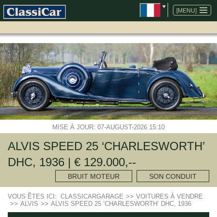
ALLER
AU
[MENU]
CONTENU
MISE À JOUR: 07-AUGUST-2026 15:10
ALVIS SPEED 25 ‘CHARLESWORTH’
DHC, 1936 | € 129.000,--
BRUIT MOTEUR
SON CONDUIT
VOUS ÊTES ICI:
CLASSICARGARAGE
>>
VOITURES À VENDRE
>>
ALVIS
>>
ALVIS SPEED 25 ‘CHARLESWORTH’ DHC, 1936