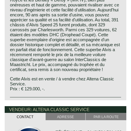
onéreuses et haut de gamme, pouvaient rivaliser avec ce
niveau d'ingénierie et cette facilité d'utilisation. Aujourd'hui
encore, 90 ans après sa sortie d'usine, vous pouvez
apprécier sa qualité et sa facilité d'utilisation. Au total, 391
châssis d'Alvis Speed ​​25 furent produits, dont 329
carrossés par Charlesworth. Parmi ces 329 voitures, 62
étaient des modèles DHC (Drophead Coupé). Cette
superbe exemplaire d'origine est accompagnée d'un
dossier historique complet et détaillé, et sa mécanique est
en parfait état de fonctionnement. Cette superbe Alvis a
récemment remporté le prix de la meilleure voiture
classique d'avant-guerre au salon InterClassics de
Maastricht. Le prix, accompagné du trophée et du
certificat, sera remis à son nouveau propriétaire !
Cette Alvis est en vente / à vendre chez Altena Classic
Service.
Prix : € 129.000, -.
Alvis was founded by Thomas George John and G.P. de
Alvis history
Freville. The first cars built under the Alvis name were
Alvis was founded by Thomas George John and G.P. de
VENDEUR: ALTENA CLASSIC SERVICE
manufactured in 1920, and the last Alvis (sports) cars
Freville. The first cars built under the Alvis name were
came out of the factory in Coventry 47 years later. The
CONTACT
ADRESSE
PAR LA ROUTE
manufactured in 1920, and the last Alvis (sports) cars
ending of the brand name Alvis was sealed when it was
came out of the factory in Coventry 47 years later. The
incorporated into the British Leyland concern, where it
ending of the brand name Alvis was sealed when it was
became part of Rover.