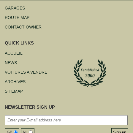
Aller
au
GARAGES
contenu
ROUTE MAP
CONTACT OWNER
QUICK LINKS
Aller
au
ACCUEIL
contenu
NEWS
VOITURES A VENDRE
ARCHIVES
SITEMAP
NEWSLETTER SIGN UP
GB
NL