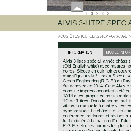
HIDE SLIDES
ALVIS 3-LITRE SPECIA
VOUS ÊTES ICI:
CLASSICARGARAGE
INFORMATION
MODEL INFOR
Alvis 3 litres spécial, année châss
(Old English white) avec rayures noi
noires. Sièges en cuir noir et couvre
magnifique Alvis 3 litres « Special »
Green Engineering (R.G.E.) du Pays
été achevée en 2014. Cette Alvis « S
conduite impressionnantes a été con
TA14 et est propulsée par un moteur 
TC de 3 litres. Dans la bonne traditio
vitesses manuelle à quatre vitesses
synchronisée. Le châssis et les com
entièrement restaurés et révisés à la
fut fabriquée à la main en tôle d'alu
R.G.E. selon les normes les plus él
carrosserie s’inspire du look des vo