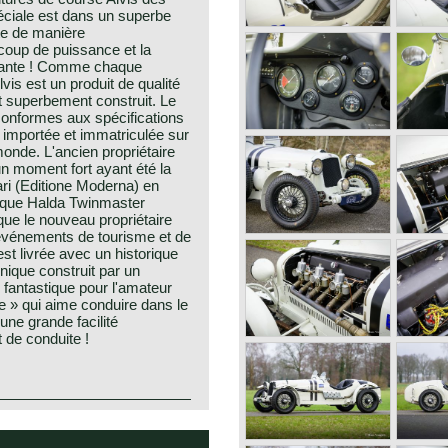
péciale est dans un superbe
rte de manière
coup de puissance et la
ltante ! Comme chaque
vis est un produit de qualité
t superbement construit. Le
conformes aux spécifications
re importée et immatriculée sur
onde. L'ancien propriétaire
 un moment fort ayant été la
ri (Editione Moderna) en
gique Halda Twinmaster
 que le nouveau propriétaire
 événements de tourisme et de
est livrée avec un historique
unique construit par un
 fantastique pour l'amateur
re » qui aime conduire dans le
une grande facilité
t de conduite !
e John and G.P. de Freville.