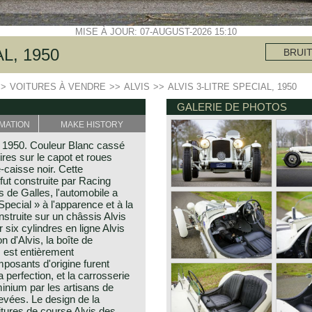
MISE À JOUR: 07-AUGUST-2026 15:10
L, 1950
BRUI
>>
VOITURES À VENDRE
>>
ALVIS
>>
ALVIS 3-LITRE SPECIAL, 1950
GALERIE DE PHOTOS
MATION
MAKE HISTORY
is 1950. Couleur Blanc cassé
res sur le capot et roues
-caisse noir. Cette
 fut construite par Racing
 de Galles, l'automobile a
pecial » à l'apparence et à la
struite sur un châssis Alvis
six cylindres en ligne Alvis
n d'Alvis, la boîte de
 est entièrement
posants d'origine furent
 perfection, et la carrosserie
minium par les artisans de
evées. Le design de la
itures de course Alvis des