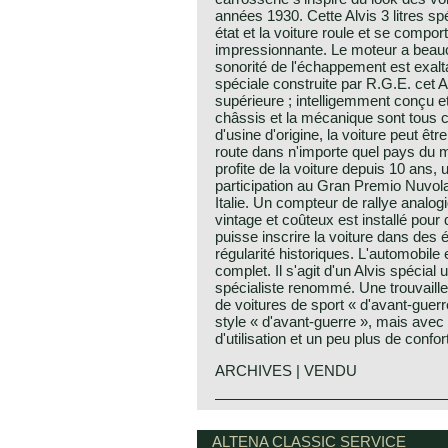
années 1930. Cette Alvis 3 litres s
état et la voiture roule et se compo
impressionnante. Le moteur a beau
sonorité de l'échappement est exa
spéciale construite par R.G.E. cet Al
supérieure ; intelligemment conçu e
châssis et la mécanique sont tous 
d'usine d'origine, la voiture peut êt
route dans n'importe quel pays du m
profite de la voiture depuis 10 ans,
participation au Gran Premio Nuvola
Italie. Un compteur de rallye analo
vintage et coûteux est installé pour
puisse inscrire la voiture dans des
régularité historiques. L'automobile 
complet. Il s'agit d'un Alvis spécial 
spécialiste renommé. Une trouvaille
de voitures de sport « d'avant-guer
style « d'avant-guerre », mais avec 
d'utilisation et un peu plus de confor
ARCHIVES | VENDU
Alvis history
Alvis was founded by Thomas Georg
ALTENA CLASSIC SERVICE