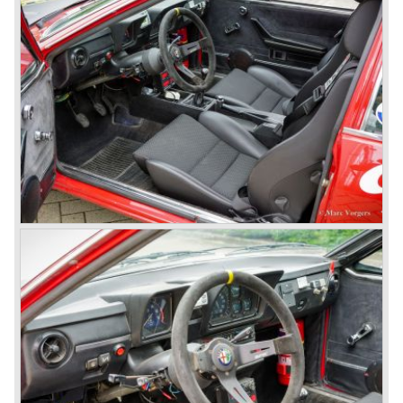
Speciale) and the Pinin Farina Convertible.
The year 1962 saw the introduction of the Giulia series
with a handsome, modern and sporty, four-door saloon, a
Giulia Spider Veloce (successor of the Alfa Romeo
Duetto), a Giulia GTV coupe model by Bertone and an
impressive Zagato 1300 junior. The Giulietta SS was
prolonged and renamed Giulia SS.
All Giulietta and Giulia models were characterized by their
unitary bodywork construction, their powerfull aluminum
alloy engines, double overhead camshafts and five speed
gearboxes (with floor shift!), excellent roadholding
capabilities and excellent body designs.
Alfa Romeo has the honour together with Mercedes Benz
to have the greatest racing and sportscar history which
continued over many decades. Regretfully it was that in
the 1980'ies not very much was left that symbolized that
great history. The cars coming out of the factory those
days (Alfetta series) were more or less dull (many
saloons), not very inspiring - except the Alfetta GTV,
quality was poor and no one at Alfa Romeo was thinking of
racing anymore for decades.
The Alfetta series was not the bestseller the Giulia has
been for Alfa Romeo. Alfa Romeo did have a potential best
seller; the Alfasud (a tremendous driver with boxer-