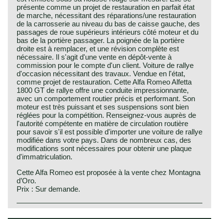
présente comme un projet de restauration en parfait état
de marche, nécessitant des réparations/une restauration
de la carrosserie au niveau du bas de caisse gauche, des
passages de roue supérieurs intérieurs côté moteur et du
bas de la portière passager. La poignée de la portière
droite est à remplacer, et une révision complète est
nécessaire. Il s'agit d'une vente en dépôt-vente à
commission pour le compte d'un client. Voiture de rallye
d'occasion nécessitant des travaux. Vendue en l'état,
comme projet de restauration. Cette Alfa Romeo Alfetta
1800 GT de rallye offre une conduite impressionnante,
avec un comportement routier précis et performant. Son
moteur est très puissant et ses suspensions sont bien
réglées pour la compétition. Renseignez-vous auprès de
l'autorité compétente en matière de circulation routière
pour savoir s'il est possible d'importer une voiture de rallye
modifiée dans votre pays. Dans de nombreux cas, des
modifications sont nécessaires pour obtenir une plaque
d'immatriculation.
Cette Alfa Romeo est proposée à la vente chez Montagna
d’Oro.
Prix : Sur demande.
The Alfa Romeo Alfetta series was the successor of the
Alfa Romeo history
Giulia series. The Alfetta GT/GTV can be seen as the