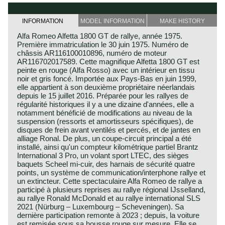
INFORMATION
MODEL INFORMATION
MAKE HISTORY
Alfa Romeo Alfetta 1800 GT de rallye, année 1975.
Première immatriculation le 30 juin 1975. Numéro de
châssis AR116100010896, numéro de moteur
AR116702017589. Cette magnifique Alfetta 1800 GT est
peinte en rouge (Alfa Rosso) avec un intérieur en tissu
noir et gris foncé. Importée aux Pays-Bas en juin 1999,
elle appartient à son deuxième propriétaire néerlandais
depuis le 15 juillet 2016. Préparée pour les rallyes de
régularité historiques il y a une dizaine d'années, elle a
notamment bénéficié de modifications au niveau de la
suspension (ressorts et amortisseurs spécifiques), de
disques de frein avant ventilés et percés, et de jantes en
alliage Ronal. De plus, un coupe-circuit principal a été
installé, ainsi qu'un compteur kilométrique partiel Brantz
International 3 Pro, un volant sport LTEC, des sièges
baquets Scheel mi-cuir, des harnais de sécurité quatre
points, un système de communication/interphone rallye et
un extincteur. Cette spectaculaire Alfa Romeo de rallye a
participé à plusieurs reprises au rallye régional IJsselland,
au rallye Ronald McDonald et au rallye international SLS
2021 (Nürburg – Luxembourg – Scheveningen). Sa
dernière participation remonte à 2023 ; depuis, la voiture
est remisée sous sa housse rouge sur mesure. Elle se