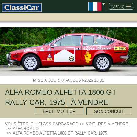
ALLER
AU
[MENU]
CONTENU
MISE À JOUR: 04-AUGUST-2026 15:01
ALFA ROMEO ALFETTA 1800 GT
RALLY CAR, 1975 | À VENDRE
BRUIT MOTEUR
SON CONDUIT
VOUS ÊTES ICI:
CLASSICARGARAGE
>>
VOITURES À VENDRE
>>
ALFA ROMEO
>>
ALFA ROMEO ALFETTA 1800 GT RALLY CAR, 1975