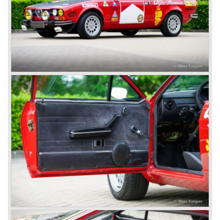
the 6C 2500 again which had been in production for over
ten years already. Just in time the people in charge of Alfa
Romeo realized that the industry had changed and that the
market for large, expensive "tailor made" automobiles was
increasing rapidly.
To survive they decided to reconsider their position and
started preparing for standardized industrial automobile
production as other manufacturers did before following the
ideas of Henry Ford.
In the year 1949 the first result of the new Alfa Romeo era
saw the light of day; the Alfa Romeo 1900!
The Alfa Romeo 1900 was the first Alfa Romeo built with a
unitary bodywork construction (without separate chassis).
The car was also the first fully industrial -mass- produced
car to come out of the Alfa Romeo factory.
In the early fifties of the ninetieth century Alfa Romeo
started to compete in racing-events again...racing their old
prewar competition-cars and WINNING with Fangio
behind the wheel! Soon thereafter Ferrari, Jaguar and
Mercedes were back in winning position.
1954 was the year of introduction of the Alfa Romeo
Giulietta series. The Alfa Romeo 1900 was still in
production then but production was ceased in the year
1958. The Giulietta series included some very fine
classics like the Bertone Sprint, Giulietta SS (Sprint