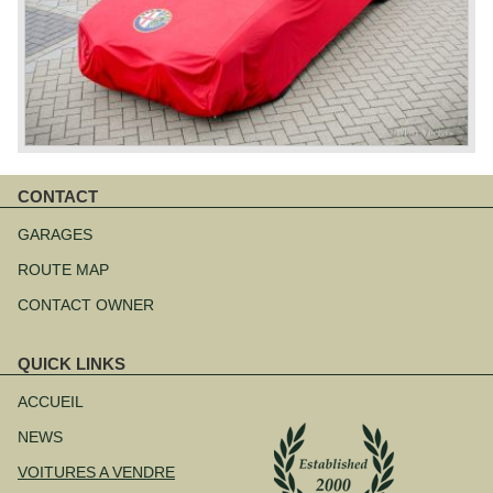
CONTACT
Aller
au
GARAGES
contenu
ROUTE MAP
CONTACT OWNER
QUICK LINKS
Aller
au
ACCUEIL
contenu
NEWS
VOITURES A VENDRE