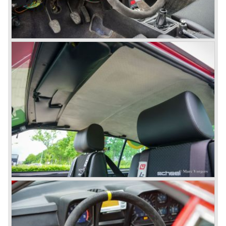
engine!) Over one million were sold but overall quality was
so bad, the car already rusted during production, that the
Alfa Romeo name was crushed. In the mid-eighties Alfa
Romeo was ready to shut the factory gates as it was
reluctantly taken over by Fiat. It took Fiat/ Alfa Romeo
almost fifteen years to rebuilt the old Alfa Romeo image by
good marketing and by building better Alfa Romeo cars
every generation. It started with the Alfa 33 (with boxer-
engine), 75 and 164 (both with rear-wheel drive). Then the
new generation 145, 146 and 155 followed (all front wheel
drive) Specials were introduced at the same time which hit
bulls eye; the GTV and the Spider!
The third generation put Alfa Romeo really back on the
map of modern motoring enthusiasts; the Alfa Romeo 156,
the 166 and the 147. All well designed by Alfa Romeo the
then chief designer Walther de Silva.
© Marc Vorgers