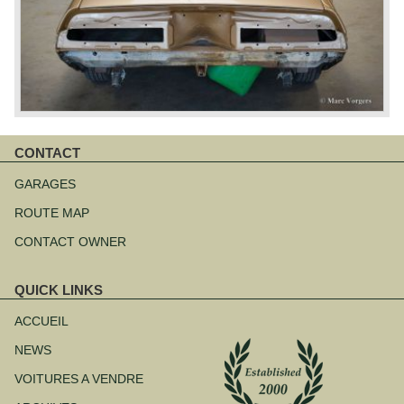
CONTACT
Aller
au
GARAGES
contenu
ROUTE MAP
CONTACT OWNER
QUICK LINKS
Aller
au
ACCUEIL
contenu
NEWS
VOITURES A VENDRE