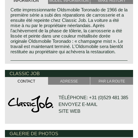
INFORMATION
MODEL INFORMATION
MAKE HISTORY
Cette impressionnante Oldsmobile Toronado de 1966 de la
première série a subi des réparations de carrosserie et a
ensuite été repeinte chez Classic Job. La voiture a été
mise à nu par le propriétaire néerlandais. Après
l'achèvement de la phase de tôlerie, la carrosserie a été
lissée et peinte dans une couleur métallisée dorée
originale Oldsmobile Toronado : « champagne mist ». Le
travail est maintenant terminé. L'Oldsmobile sera bientôt
restituée au propriétaire qui achèvera la restauration.
CLASSIC JOB
CONTACT
ADRESSE
PAR LA ROUTE
TÉLÉPHONE: +31 (0)529 481 385
ENVOYEZ E-MAIL
SITE WEB
GALERIE DE PHOTOS
DE VESTING 24