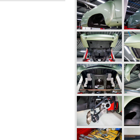
ies. In 1952 Pininfarina
a bodied cars are amongst the
AT 23
50s. The engines were
ENGELO
ha, Wisconsin plant, and
were installed in the chassis
spension. The chassis and
Italy were they were married
inin Farina. The Nash-Healey
 Le Mans and helped establish
orts car manufacturer.
 examples were built, making
ay.
HY Carter originally)
verdrive
und