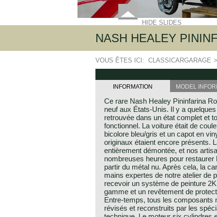
HIDE SLIDES
NASH HEALEY PININ
VOUS ÊTES ICI:
CLASSICARGARAGE
INFORMATION
MODEL INFOR
Ce rare Nash Healey Pininfarina Ro
neuf aux États-Unis. Il y a quelques
retrouvée dans un état complet et t
fonctionnel. La voiture était de coul
bicolore bleu/gris et un capot en viny
originaux étaient encore présents. 
entièrement démontée, et nos artisan
nombreuses heures pour restaurer la
partir du métal nu. Après cela, la ca
mains expertes de notre atelier de p
recevoir un système de peinture 2K v
gamme et un revêtement de protect
Entre-temps, tous les composants 
révisés et reconstruits par les spécia
technique. Le moteur six cylindres en