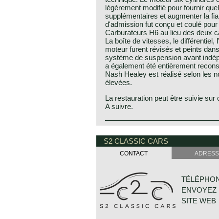
légèrement modifié pour fournir qu
supplémentaires et augmenter la fia
d'admission fut conçu et coulé pour 
Carburateurs H6 au lieu des deux ca
La boîte de vitesses, le différentiel, 
moteur furent révisés et peints dans
système de suspension avant indép
a également été entièrement reconst
Nash Healey est réalisé selon les n
élevées.
La restauration peut être suivie sur 
A suivre.
Donald Healey produced his own ca
1946 until 1954. The early Riley pow
S2 CLASSIC CARS
engineered, high quality cars, and a
performance British vehicles. The 
CONTACT
ADRESS
export to the USA only, the Nash He
effort between Donald Healey and
Motors. Introduced in 1951, it comb
TÉLÉPHONE
building sports cars with Nash's fin
ENVOYEZ 
engineering. The Nash-Healey feat
Ambassador engine and a Healey-d
SITE WEB
blending American power with Europe
popularity for its performance and lu