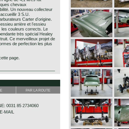
elques chevaux
bilité. Un nouveau collecteur
accueillir 3 S.U.
rburateurs Carter d'origine.
l'essieu arrière et l'essieu
 les couleurs corrects. Le
endante très spécial Healey
ruit. Ce merveilleux projet de
ormes de perfection les plus
cette page.
rs at Warwick (U.K.) from
ered cars were intelligently
mongst the first post-war high
Nash-Healey was intended for
E
PAR LA ROUTE
aley was a collaborative
 American automaker Nash
ined Healey's expertise in
: 0031 85 2734060
ancial backing and
E-MAIL
ured a powerful Nash
esigned chassis and body,
an styling. It gained
xury features, including