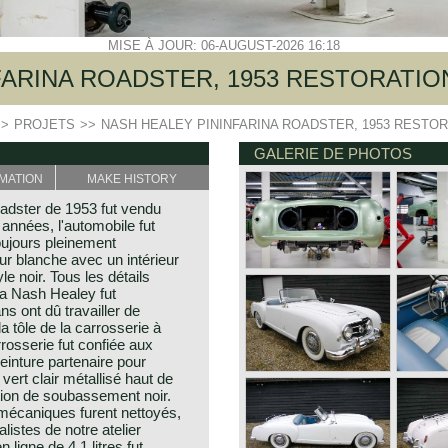
MISE À JOUR: 06-AUGUST-2026 16:18
FARINA ROADSTER, 1953 RESTORATIO
>>
PROJETS
>>
NASH HEALEY PININFARINA ROADSTER, 1953 RESTO
GALERIE DE PHOTOS
MATION
MAKE HISTORY
adster de 1953 fut vendu
 années, l'automobile fut
oujours pleinement
eur blanche avec un intérieur
le noir. Tous les détails
La Nash Healey fut
s ont dû travailler de
 tôle de la carrosserie à
rrosserie fut confiée aux
einture partenaire pour
ert clair métallisé haut de
ion de soubassement noir.
mécaniques furent nettoyés,
listes de notre atelier
 ligne de 4,1 litres fut