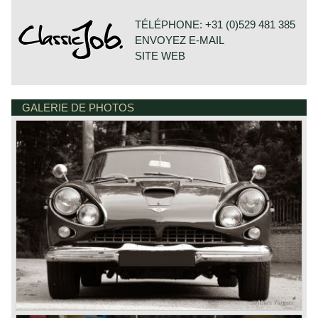
presented, powered by a big six cylinder Austin engine.
Jensen Motor Company had found her way building fast
TÉLÉPHONE: +31 (0)529 481 385
and stylish GT's. In 1953 the beautiful Jensen 541 was
ENVOYEZ E-MAIL
presented on the London motor show. The 2+2 coupe was
given strong and purposeful lines and the bodywork was
SITE WEB
made of GRP (Glass fiber reinforced plastic). The car was
powered by a four Litre Austin six cylinder in-line engine. In
the year 1962 the first Jensen with American V8 engine
was presented; the Jensen C-V8. Inspired by the French
GALERIE DE PHOTOS
DE VESTING 24
make Facel Vega Jensen decided to fit her sports cars
7722 GA DALFSEN
with the powerful and reliable Chrysler engines. The rear
PAYS-BAS
wheels were powered thru a Chrysler Torqueflite
automatic gearbox and a Powr-Lock limited slip
differential. The C-V8 featured GRP bodywork again. The
automobiles are scarce. Of the Mk I model 68 units were
build in 1962 and 1963. The C-V8 Mk II was build in a
batch of 250 cars between 1963 and 1965. The Mk III
model was built 181 times between the years 1965 and
1966.
Technical data
V8 engine (Chrysler)
cylinder capacity: 6276 cc. (383 cui)
capacity: 335 bhp. at 4600 rpm.
top-speed: 225 km/h.
gearbox: 3-speed, automatic