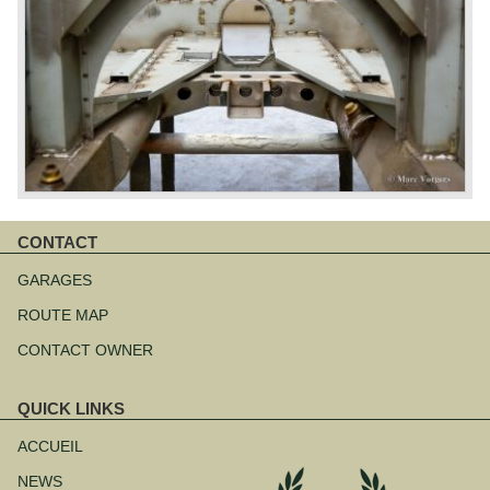
CONTACT
Aller
au
GARAGES
contenu
ROUTE MAP
CONTACT OWNER
QUICK LINKS
Aller
au
ACCUEIL
contenu
NEWS