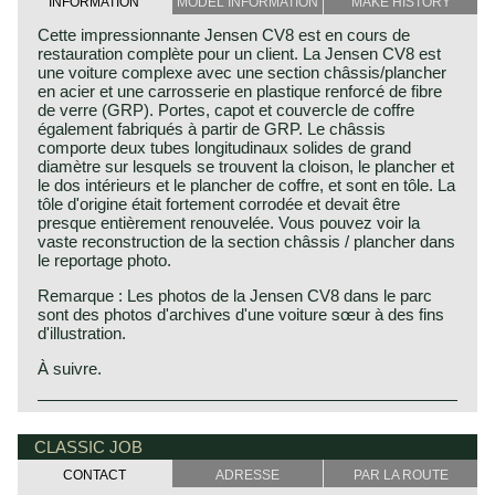
INFORMATION
MODEL INFORMATION
MAKE HISTORY
Cette impressionnante Jensen CV8 est en cours de
restauration complète pour un client. La Jensen CV8 est
une voiture complexe avec une section châssis/plancher
en acier et une carrosserie en plastique renforcé de fibre
de verre (GRP). Portes, capot et couvercle de coffre
également fabriqués à partir de GRP. Le châssis
comporte deux tubes longitudinaux solides de grand
diamètre sur lesquels se trouvent la cloison, le plancher et
le dos intérieurs et le plancher de coffre, et sont en tôle. La
tôle d'origine était fortement corrodée et devait être
presque entièrement renouvelée. Vous pouvez voir la
vaste reconstruction de la section châssis / plancher dans
le reportage photo.
Remarque : Les photos de la Jensen CV8 dans le parc
sont des photos d'archives d'une voiture sœur à des fins
d'illustration.
À suivre.
The brothers Richard and Alan Jensen started building
special bodies on Standard and other chassis makes in
CLASSIC JOB
the thirties of the twentieth century. From the year 1935
they started fabricating their own cars fitted with Nash and
CONTACT
ADRESSE
PAR LA ROUTE
Ford engines. In the year 1950 the first Interceptor was