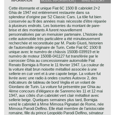
INFORMATION
MODEL INFORMATION
MAKE HISTORY
Cette étonnante et unique Fiat 6C 1500 B cabriolet 2+2
Ghia de 1947 est entièrement restaurée dans sa
splendeur d'origine par S2 Classic Cars. La tôle fut bien
conservée au fil des années mais nécessite d'être réparée
à plusieurs endroits. Les boiseries du montant de pare-
brise et des montants A furent nouvellement
personnalisées par un menuisier partenaire. L’histoire de
cette automobile très particulière a été minutieusement
recherchée et reconstituée par M. Paolo Giusti, historien
de l’automobile originaire de Turin. Cette Fiat 6C 1500 B
unique avec le numéro de châssis 1500B-039919 et le
numéro de moteur 1500B-041127 fut transférée par le
carrossier Ghia au concessionnaire automobile Fiat
Renato Bornigia à Rome le 11 février 1947. La couleur de
la voiture était brun noisette métallisé associée à une
sellerie en cuir vert et à une capote beige. La voiture fut
livrée avec une radio à ondes courtes Autovox 2, des
indicateurs de tableau de bord Veglia et un volant de
Giordano de Turin. La voiture fut présentée par Ghia au
4ème concours d'élégance de Sanremo les 11 et 12 mai
1947, aux côtés d'un cabriolet vert clair métallisé avec
sellerie beige. Quelques semaines plus tard, Bornigia
vend le cabriolet à Mme Mimosa Pignatari de Rome, née
Mimosa Parodi Delfino. Elle était membre de l'aristocratie
romaine, fille du prince Leopoldo Parodi Delfino, sénateur