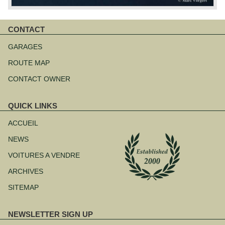
CONTACT
Aller
au
GARAGES
contenu
ROUTE MAP
CONTACT OWNER
QUICK LINKS
Aller
au
ACCUEIL
contenu
NEWS
VOITURES A VENDRE
ARCHIVES
SITEMAP
NEWSLETTER SIGN UP