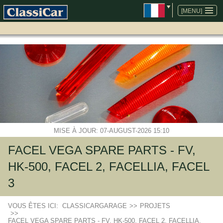
ALLER
AU
[MENU]
CONTENU
MISE À JOUR: 07-AUGUST-2026 15:10
FACEL VEGA SPARE PARTS - FV,
HK-500, FACEL 2, FACELLIA, FACEL
3
VOUS ÊTES ICI:
CLASSICARGARAGE
>>
PROJETS
>>
FACEL VEGA SPARE PARTS - FV, HK-500, FACEL 2, FACELLIA,