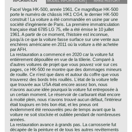
INFORMATION
MODEL INFORMATION
MAKE HISTORY
Facel Vega HK-500, année 1961. Ce magnifique HK-500
porte le numéro de châssis HK1 CG4, le dernier HK-500
construit ! La voiture a été commandée en usine par une
société d'ingénierie de Paris. La première immatriculation
française était 6785 LG 75, elle a été émise le 10 juillet
1961. A partir de ce moment, l'histoire est inconnue,
jusqu'à ce que la voiture fasse surface sur une vente aux
enchères américaine en 2011 où la voiture a été achetée
par AFH.
La restauration a commencé en 2020 car la voiture fut
entièrement dépouillée en vue de la tôlerie. Comparé à
d'autres voitures de projet que vous pouvez voir sur ces
pages, ce HK-500 ne montre que des dommages mineurs
de rouille. Ce n'est que dans et autour du coffre que vous
trouverez des bords très rouillés. L'état de la voiture telle
que trouvée aux USA était encore assez bon, nous
n'avons aucune idée pourquoi la voiture fut entreposée à
un certain moment. Le réservoir de carburant était encore
à moitié plein, nous n'avons trouvé aucun défaut, l'intérieur
était toujours en très bon état, et les pneus ont
évidemment été renouvelés peu de temps avant que la
voiture ne soit stockée et oubliée pendant de nombreuses
années.
La restauration avance à grands pas. La carrosserie fut
décapée de la peinture et de tous les autres revêtements