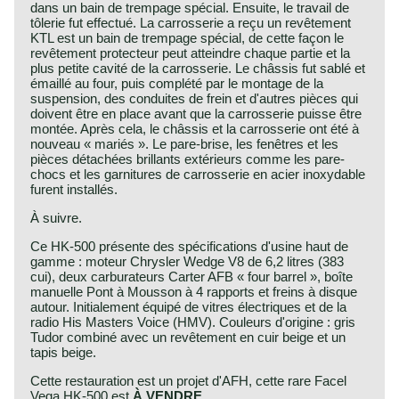
dans un bain de trempage spécial. Ensuite, le travail de
tôlerie fut effectué. La carrosserie a reçu un revêtement
KTL est un bain de trempage spécial, de cette façon le
revêtement protecteur peut atteindre chaque partie et la
plus petite cavité de la carrosserie. Le châssis fut sablé et
émaillé au four, puis complété par le montage de la
suspension, des conduites de frein et d'autres pièces qui
doivent être en place avant que la carrosserie puisse être
montée. Après cela, le châssis et la carrosserie ont été à
nouveau « mariés ». Le pare-brise, les fenêtres et les
pièces détachées brillants extérieurs comme les pare-
chocs et les garnitures de carrosserie en acier inoxydable
furent installés.
À suivre.
Ce HK-500 présente des spécifications d'usine haut de
gamme : moteur Chrysler Wedge V8 de 6,2 litres (383
cui), deux carburateurs Carter AFB « four barrel », boîte
manuelle Pont à Mousson à 4 rapports et freins à disque
autour. Initialement équipé de vitres électriques et de la
radio His Masters Voice (HMV). Couleurs d'origine : gris
Tudor combiné avec un revêtement en cuir beige et un
tapis beige.
Cette restauration est un projet d'AFH, cette rare Facel
Vega HK-500 est
À VENDRE
.