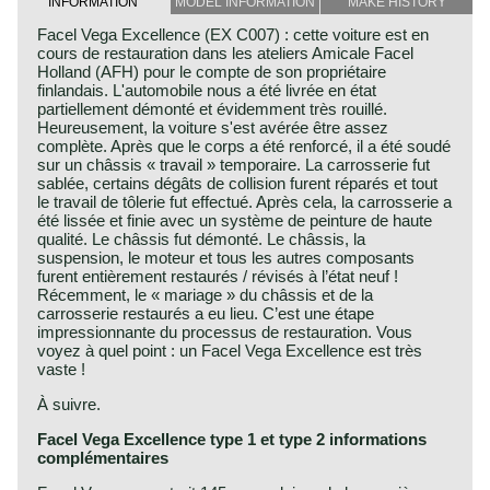
INFORMATION
MODEL INFORMATION
MAKE HISTORY
Facel Vega Excellence (EX C007) : cette voiture est en
cours de restauration dans les ateliers Amicale Facel
Holland (AFH) pour le compte de son propriétaire
finlandais. L'automobile nous a été livrée en état
partiellement démonté et évidemment très rouillé.
Heureusement, la voiture s'est avérée être assez
complète. Après que le corps a été renforcé, il a été soudé
sur un châssis « travail » temporaire. La carrosserie fut
sablée, certains dégâts de collision furent réparés et tout
le travail de tôlerie fut effectué. Après cela, la carrosserie a
été lissée et finie avec un système de peinture de haute
qualité. Le châssis fut démonté. Le châssis, la
suspension, le moteur et tous les autres composants
furent entièrement restaurés / révisés à l’état neuf !
Récemment, le « mariage » du châssis et de la
carrosserie restaurés a eu lieu. C’est une étape
impressionnante du processus de restauration. Vous
voyez à quel point : un Facel Vega Excellence est très
vaste !
À suivre.
Facel Vega Excellence type 1 et type 2 informations
complémentaires