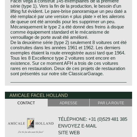
Facel Vega a construit 145 exemplaires de la première
série (type 1). Vers la fin de la production, le besoin d'un
lifting fut évident. Le pare-brise panoramique un peu daté a
été remplacé par une version « plus plate » et les ailerons
de queue ont été arrondis pour les supprimer un peu.
Mécaniquement le type 2 a été donné des freins à disque
comme équipement standard et le mécanisme de
verrouillage de porte avait été amélioré.
De la deuxième série (type 2) seulement 8 voitures ont été
construites dans les années 1961 et 1962. Les derniers
exemples étaient la route enregistrée aussi tard que 1964.
Tous les 8 Excellence type 2 voitures sont encore en
existence. Sur ce moment AFH a trois de ces voitures
rares en restauration. Deux de ces projets de restauration
sont présentés sur notre site ClassicarGarage.
The Facel Vega Excellence was presented as a luxury
Facel Vega history
limousine for the worlds richest people. The Excellence
The French company Facel (Forges et Ateliers de
AMICALE FACEL HOLLAND
was based upon the legendary Facel Vega HK 500 which
Construction due’s et Loir) was first established in 1938 as
was the fastest four seater production car of its day.
CONTACT
ADRESSE
PAR LA ROUTE
a manufacturer of stainless steel products for the aircraft
The 5.23 meter long Excellence features four doors of
industry. After the second world war Facel began
which the doors at the rear are so called suicide doors.
constructing automobile bodies for Simca, Ford France
The Excellence was built without a B-post. When the
TÉLÉPHONE: +31 (0)529 481 385
and Panhard.
doors were opened the large opening was very inviting to
ENVOYEZ E-MAIL
In those days, the company was under the leadership of
enter the fantastic interior. As the other Facels the
Jean Daninos.
Excellence was an extremely luxurious automobile with a
SITE WEB
Jean Daninos had always dreamt of manufacturing his