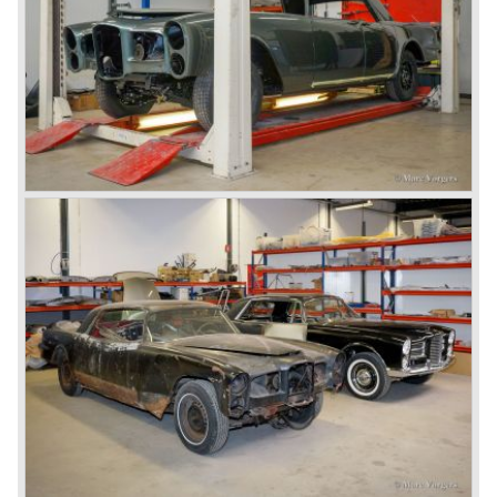
vehicle can easily be placed alongside classic makes
such as Rolls-Royce, Bentley en Lagonda. Even though
Facel did not manufacture it’s own motors, it is safe to say
that the vehicle commonly known as the "Grand Routiers"
of automobiles is of absolute top class and continues to
leave a deep and lasting impression.
© Marc Vorgers