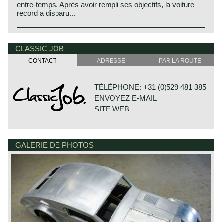
entre-temps. Après avoir rempli ses objectifs, la voiture
record a disparu...
CLASSIC JOB
CONTACT
ADRESSE
PAR LA ROUTE
TÉLÉPHONE: +31 (0)529 481 385
ENVOYEZ E-MAIL
SITE WEB
GALERIE DE PHOTOS
DE VESTING 24
7722 GA DALFSEN
PAYS-BAS