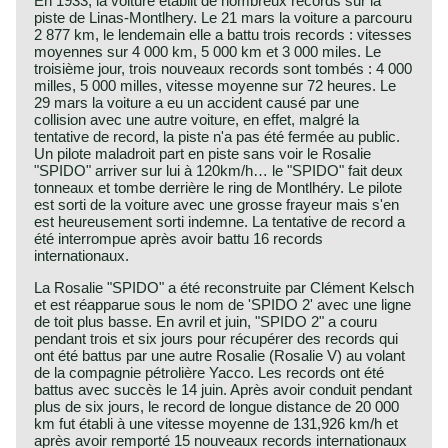
En 1933, la voiture établit de nombreux records sur la
piste de Linas-Montlhery. Le 21 mars la voiture a parcouru
2 877 km, le lendemain elle a battu trois records : vitesses
moyennes sur 4 000 km, 5 000 km et 3 000 miles. Le
troisième jour, trois nouveaux records sont tombés : 4 000
milles, 5 000 milles, vitesse moyenne sur 72 heures. Le
29 mars la voiture a eu un accident causé par une
collision avec une autre voiture, en effet, malgré la
tentative de record, la piste n'a pas été fermée au public.
Un pilote maladroit part en piste sans voir le Rosalie
"SPIDO" arriver sur lui à 120km/h… le "SPIDO" fait deux
tonneaux et tombe derrière le ring de Montlhéry. Le pilote
est sorti de la voiture avec une grosse frayeur mais s'en
est heureusement sorti indemne. La tentative de record a
été interrompue après avoir battu 16 records
internationaux.
La Rosalie "SPIDO" a été reconstruite par Clément Kelsch
et est réapparue sous le nom de 'SPIDO 2' avec une ligne
de toit plus basse. En avril et juin, "SPIDO 2" a couru
pendant trois et six jours pour récupérer des records qui
ont été battus par une autre Rosalie (Rosalie V) au volant
de la compagnie pétrolière Yacco. Les records ont été
battus avec succès le 14 juin. Après avoir conduit pendant
plus de six jours, le record de longue distance de 20 000
km fut établi à une vitesse moyenne de 131,926 km/h et
après avoir remporté 15 nouveaux records internationaux