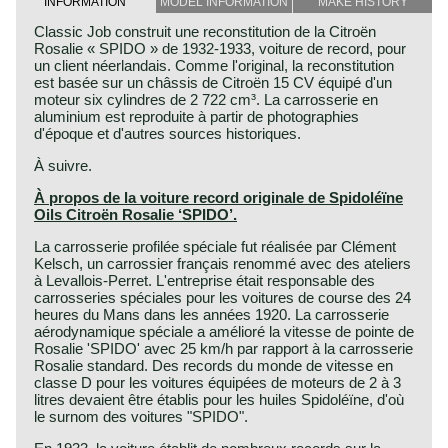
INFORMATION
MODEL INFORMATION
MAKE HISTORY
Classic Job construit une reconstitution de la Citroën
Rosalie « SPIDO » de 1932-1933, voiture de record, pour
un client néerlandais. Comme l'original, la reconstitution
est basée sur un châssis de Citroën 15 CV équipé d'un
moteur six cylindres de 2 722 cm³. La carrosserie en
aluminium est reproduite à partir de photographies
d'époque et d'autres sources historiques.
À suivre.
À propos de la voiture record originale de Spidoléïne
Oils Citroën Rosalie ‘SPIDO’.
La carrosserie profilée spéciale fut réalisée par Clément
Kelsch, un carrossier français renommé avec des ateliers
à Levallois-Perret. L'entreprise était responsable des
carrosseries spéciales pour les voitures de course des 24
heures du Mans dans les années 1920. La carrosserie
aérodynamique spéciale a amélioré la vitesse de pointe de
Rosalie 'SPIDO' avec 25 km/h par rapport à la carrosserie
Rosalie standard. Des records du monde de vitesse en
classe D pour les voitures équipées de moteurs de 2 à 3
litres devaient être établis pour les huiles Spidoléïne, d'où
le surnom des voitures "SPIDO".