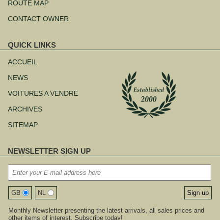
ROUTE MAP
CONTACT OWNER
QUICK LINKS
Aller
au
ACCUEIL
contenu
NEWS
VOITURES A VENDRE
ARCHIVES
SITEMAP
NEWSLETTER SIGN UP
GB
NL
Monthly Newsletter presenting the latest arrivals, all sales prices and
other items of interest. Subscribe today!