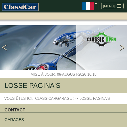
ALLER
AU
[MENU]
CONTENU
MISE À JOUR: 06-AUGUST-2026 16:18
LOSSE PAGINA'S
VOUS ÊTES ICI:
CLASSICARGARAGE
>>
LOSSE PAGINA'S
CONTACT
Aller
au
GARAGES
contenu