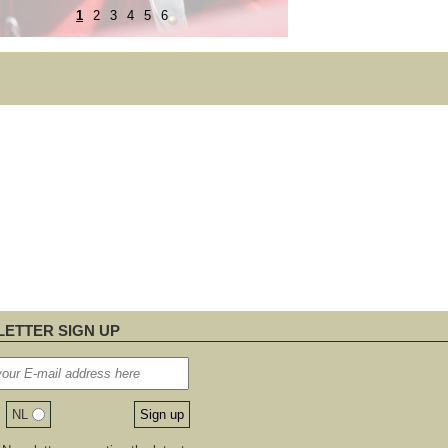
1
2
3
4
5
6
ETTER SIGN UP
NL