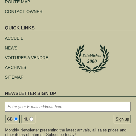
ROUTE MAP
CONTACT OWNER
QUICK LINKS
Aller
au
ACCUEIL
contenu
NEWS
VOITURES A VENDRE
ARCHIVES
SITEMAP
NEWSLETTER SIGN UP
GB
NL
Monthly Newsletter presenting the latest arrivals, all sales prices and
other items of interest. Subscribe today!