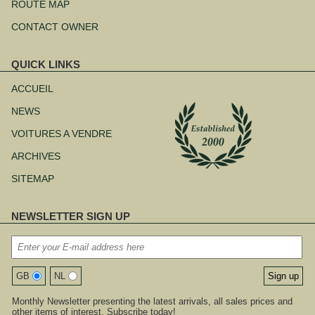
ROUTE MAP
CONTACT OWNER
QUICK LINKS
Aller
au
ACCUEIL
contenu
NEWS
VOITURES A VENDRE
ARCHIVES
SITEMAP
NEWSLETTER SIGN UP
GB
NL
Monthly Newsletter presenting the latest arrivals, all sales prices and
other items of interest. Subscribe today!