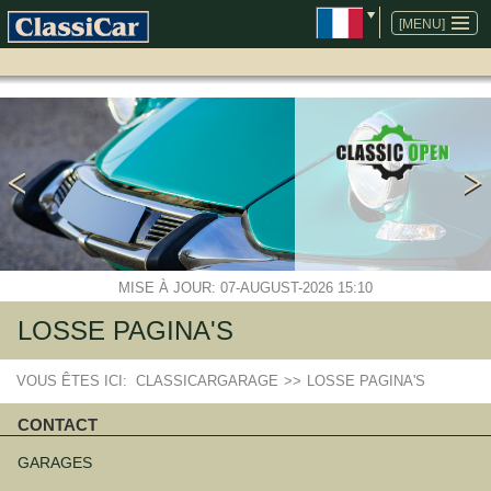
ALLER
AU
[MENU]
CONTENU
MISE À JOUR: 07-AUGUST-2026 15:10
LOSSE PAGINA'S
VOUS ÊTES ICI:
CLASSICARGARAGE
>>
LOSSE PAGINA'S
CONTACT
Aller
au
GARAGES
contenu