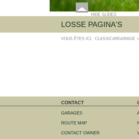
HIDE SLIDES
LOSSE PAGINA'S
VOUS ÊTES ICI:
CLASSICARGARAGE
CONTACT
Aller
A
au
a
GARAGES
contenu
c
ROUTE MAP
CONTACT OWNER