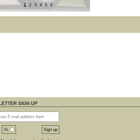
1
2
3
4
5
6
ETTER SIGN UP
NL