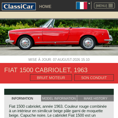
ALLER
AU
[MENU]
HOME
CONTENU
MISE À JOUR: 07-AUGUST-2026 15:10
FIAT 1500 CABRIOLET, 1963
BRUIT MOTEUR
SON CONDUIT
INFORMATION
MODEL INFORMATION
MAKE HISTORY
Fiat 1500 cabriolet, année 1963. Couleur rouge combinée
à un intérieur en similicuir beige pâle garni de moquette
beige. Capuche noire. Le cabriolet Fiat 1500 est un