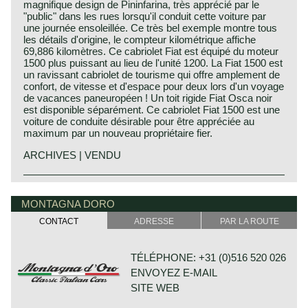
magnifique design de Pininfarina, très apprécié par le
"public" dans les rues lorsqu'il conduit cette voiture par
une journée ensoleillée. Ce très bel exemple montre tous
les détails d'origine, le compteur kilométrique affiche
69,886 kilomètres. Ce cabriolet Fiat est équipé du moteur
1500 plus puissant au lieu de l'unité 1200. La Fiat 1500 est
un ravissant cabriolet de tourisme qui offre amplement de
confort, de vitesse et d'espace pour deux lors d'un voyage
de vacances paneuropéen ! Un toit rigide Fiat Osca noir
est disponible séparément. Ce cabriolet Fiat 1500 est une
voiture de conduite désirable pour être appréciée au
maximum par un nouveau propriétaire fier.
ARCHIVES | VENDU
The Fiat 1500 convertible saw the light of day in the year
1963. The 1500 succeeded the Fiat 1200 convertible
MONTAGNA DORO
which was on the market since the year 1959. The
bodywork of the fiat 1500 was the same as the 1200, only
CONTACT
ADRESSE
PAR LA ROUTE
the front and the bonnet (deleted air intake) were altered.
The lines of the fiat 1200/ 1500 convertible were drawn by
Pininfarina. The roadholding capabilities of the 1500 were
TÉLÉPHONE: +31 (0)516 520 026
largely the same as the 1200. The bigger engine however
ENVOYEZ E-MAIL
gave the 1500 much more power and a higher top-speed.
The 1500 engine delivered 25 extra horsepower and the
SITE WEB
top speed was increased by 20 kilometers per hour.