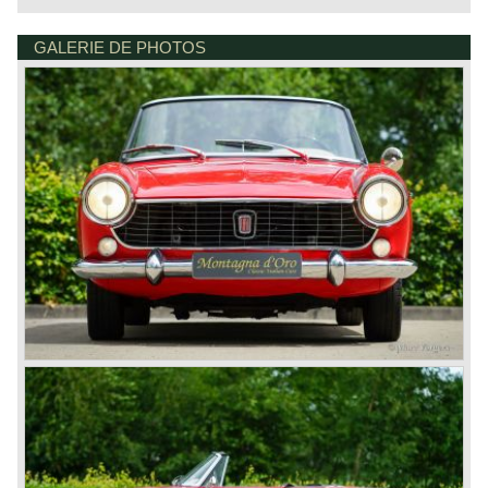
As the 1200 convertible the 1500 convertible was very
suitable for comfortable touring.
The Fiat 1200 and 1500 convertibles feature a unitary
GALERIE DE PHOTOS
HOUTWAL 30B 1-4
bodywork structure and a four speed manual gearbox with
8431 EX OOSTERWOLDE
floor shift. The 1500 was fitted with disk brakes at the front
PAYS-BAS
wheels.
These charming convertibles are hard to find nowadays.
Technical data
4 cylinder in-line engine
cylinder capacity: 1481 cc.
1 carburettor
capacity: 80 bhp. at 5200 rpm.
gearbox: 4-speed, manual
top-speed: 160 km/h. - 100 mph..
weight: 925 kg.