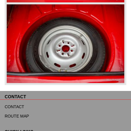
CONTACT
Aller
au
CONTACT
contenu
ROUTE MAP