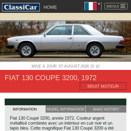
ALLER
AU
[MENU]
HOME
CONTENU
MISE À JOUR: 07-AUGUST-2026 15:10
FIAT 130 COUPE 3200, 1972
BRUIT MOTEUR
INFORMATION
MODEL INFORMATION
MAKE HISTORY
Fiat 130 Coupé 3200, année 1972. Couleur argent
métallisé combinée avec un intérieur en cuir noir et un
tapis bleu. Cette magnifique Fiat 130 Coupé 3200 a été