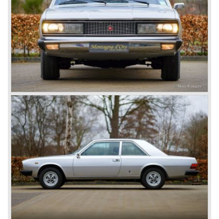
V6 engine
1 overhead camshaft per cylinder bank (OHC)
induction: twin choke carburettor
cylinder capacity: 3235 cc
capacity: 165 DIN bhp at 5600 rpm
top-speed: 118 mph - 190 km / h
gearbox: 3-speed automatic or 5-speed manual
brakes: servo assisted disk brakes on all wheels
weight: 1555 kg (manual), 1600 kg (automatic)