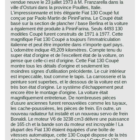
vendue neuve le 23 juillet 1973 à M. Franzarella dans la
ville d'Ostuni dans la province Pouilles, Italie.
L'impressionnante et très élégante Fiat 130 Coupé fut
conçue par Paolo Martin de PininFarina. Le Coupé était
basé sur la section de plancher / base Berlina et la voiture
a également été produite à PininFarina. Seuls 4493 130
modèles Coupé furent construits de 1971 à 1977. Cette
magnifique Fiat 130 Coupé a toujours l'immatriculation
italienne et peut être importée dans n'importe quel pays.
L'odomètre indique 49,209 kilomètres. Compte tenu du
super état d'origine et de l'excellent état de la voiture, on
pense que celle-ci est d'origine. Cette Fiat 130 Coupé
montre tous les détails d'origine et seulement les
moindres signes d'utilisation précédente. Le cuir intérieur
est impeccable, tout comme le tapis. La carrosserie et la
peinture sont superbes, et le dessous de la voiture est en
très bon état d'origine. Le système d'échappement peut
encore être le montage d'origine. La voiture était
magnifiquement entretenue. De nombreuses pièces
d'usure anciennes furent renouvelées comme les tuyaux,
les cache-poussières, les pièces de frein. En outre, un
nouveau radiateur fut installé et un nouveau servo de frein
Bonaldi. Le moteur V6 de 3238 cm3 délivre une puissance
de 165 ch et la bande son du moteur est incroyable ! La
plupart des Fiat 130 étaient équipées d'une boîte de
vitesses automatique, cette 130 Coupé dispose de la très