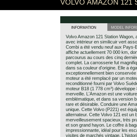
VOLVO AMAZON 121 
INFORMATION
MODEL INFOR
Volvo Amazon 121 Station Wagon, an
avec intérieur en similicuir vert as
Combi a été vendu neuf aux Pays-
affiche actuellement 70 000 km, do
parcourus au cours des cinq derni
complet. La carrosserie fut magnifi
dans sa couleur d'origine. Elle a ég
exceptionnellement bien conservée et
moteur a été remplacé par un mote
reconditionné fourni par Volvo Suède
moteur B18 (1 778 cm³) développe 8
merveille. L'Amazon est une voitur
emblématique, et dans sa version br
rare et désirable. Conduire une Am
unique. Cette Volvo (P221) est équip
alternateur. Cette Volvo 121 est un 
merveilleusement spacieux, très pr
et son grand hayon. Le coffre à bag
impressionnante, idéal pour les es
visites de marchés vintage. L'histori