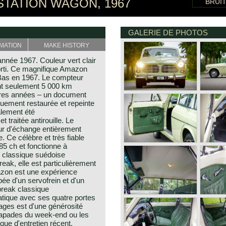
STATION WAGON, 1967
BRUI
GALERIE DE PHOTOS
MATION
MAKE HISTORY
née 1967. Couleur vert clair
sorti. Ce magnifique Amazon
Bas en 1967. Le compteur
nt seulement 5 000 km
ères années – un document
quement restaurée et repeinte
alement été
 traitée antirouille. Le
ur d'échange entièrement
. Ce célèbre et très fiable
5 ch et fonctionne à
e classique suédoise
eak, elle est particulièrement
azon est une expérience
ée d'un servofrein et d'un
break classique
atique avec ses quatre portes
ages est d'une générosité
capades du week-end ou les
que d'entretien récent,