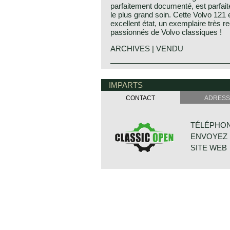
parfaitement documenté, est parfai
le plus grand soin. Cette Volvo 121 
excellent état, un exemplaire très r
passionnés de Volvo classiques !
ARCHIVES | VENDU
IMPARTS
CONTACT
ADRESS
TÉLÉPHONE:
ENVOYEZ 
SITE WEB
BONNETST
6718 XN ED
PAYS-BAS