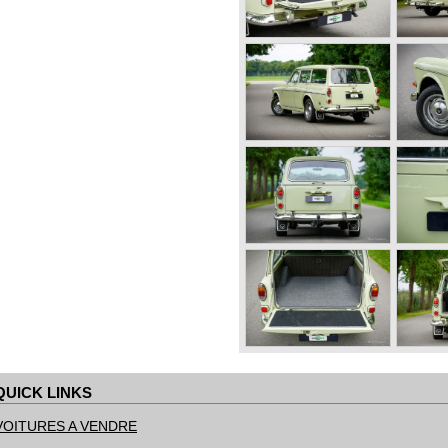
QUICK LINKS
ller
u
VOITURES A VENDRE
ontenu