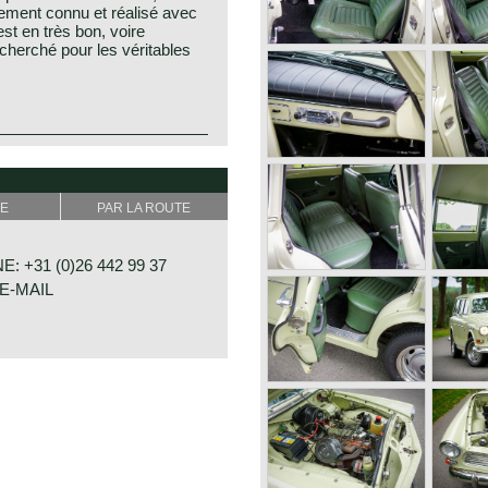
tement connu et réalisé avec
est en très bon, voire
echerché pour les véritables
E
PAR LA ROUTE
 +31 (0)26 442 99 37
E-MAIL
RAAT 33
E